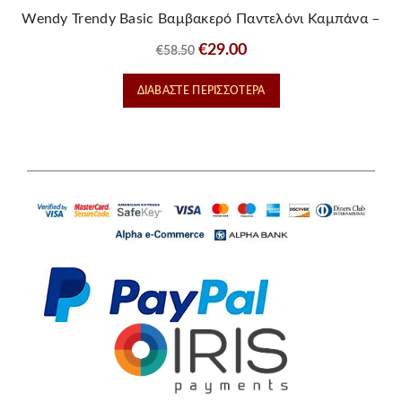
Wendy Trendy Basic Βαμβακερό Παντελόνι Καμπάνα –
Ασπρο
Original
Η
€
29.00
€
58.50
price
τρέχουσα
ΔΙΑΒΆΣΤΕ ΠΕΡΙΣΣΌΤΕΡΑ
was:
τιμή
€58.50.
είναι:
€29.00.