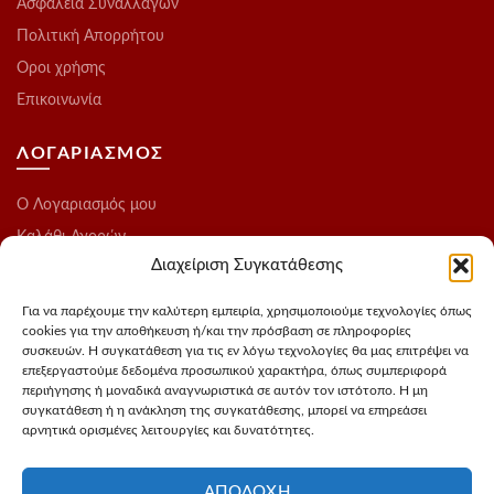
Ασφάλεια Συναλλαγών
Πολιτική Απορρήτου
Οροι χρήσης
Επικοινωνία
ΛΟΓΑΡΙΑΣΜΟΣ
O Λογαριασμός μου
Καλάθι Αγορών
Διαχείριση Συγκατάθεσης
Ολοκλήρωση Παραγγελίας
Λίστα Επιθυμιών
Για να παρέχουμε την καλύτερη εμπειρία, χρησιμοποιούμε τεχνολογίες όπως
cookies για την αποθήκευση ή/και την πρόσβαση σε πληροφορίες
Blog
συσκευών. Η συγκατάθεση για τις εν λόγω τεχνολογίες θα μας επιτρέψει να
επεξεργαστούμε δεδομένα προσωπικού χαρακτήρα, όπως συμπεριφορά
ΑΚΟΛΟΥΘΗΣΤΕ ΜΑΣ
περιήγησης ή μοναδικά αναγνωριστικά σε αυτόν τον ιστότοπο. Η μη
συγκατάθεση ή η ανάκληση της συγκατάθεσης, μπορεί να επηρεάσει
αρνητικά ορισμένες λειτουργίες και δυνατότητες.
Instagram
FaceBook
ΑΠΟΔΟΧΉ