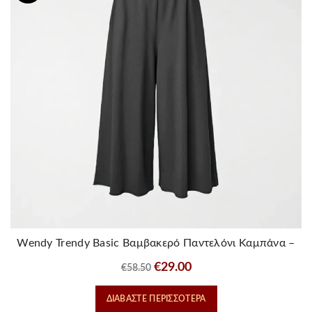
Wendy Trendy Basic Βαμβακερό Παντελόνι Καμπάνα –
Γκρι
Original
Η
€
29.00
€
58.50
price
τρέχουσα
ΔΙΑΒΆΣΤΕ ΠΕΡΙΣΣΌΤΕΡΑ
was:
τιμή