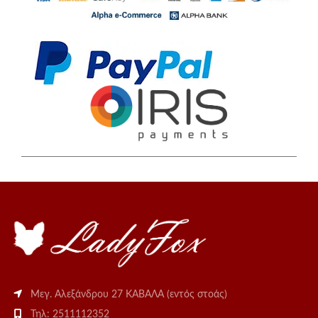
Μεγ. Αλεξάνδρου 27 ΚΑΒΑΛΑ (εντός στοάς)
Τηλ: 2511112352