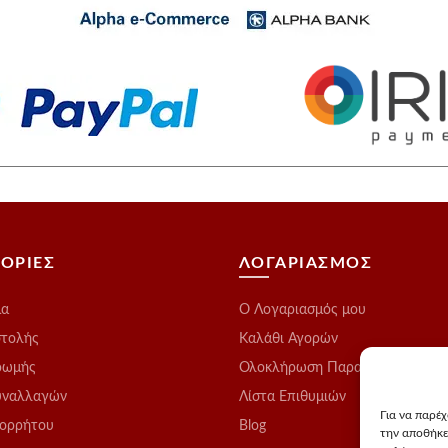
ΟΡΙΕΣ
ΛΟΓΑΡΙΑΣΜΟΣ
μα
O Λογαριασμός μου
στολής
Καλάθι Αγορών
ρωμής
Ολοκλήρωση Παραγγελίας
υναλλαγών
Λίστα Επιθυμιών
Για να παρέ
πορρήτου
Blog
την αποθήκε