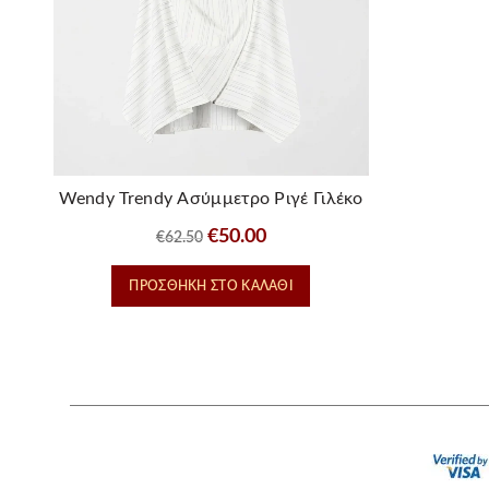
Wendy Trendy Ασύμμετρο Ριγέ Γιλέκο
με Διαγώνιο Φερμουάρ
Original
Η
€
50.00
€
62.50
price
τρέχουσα
ΠΡΟΣΘΉΚΗ ΣΤΟ ΚΑΛΆΘΙ
was:
τιμή
€62.50.
είναι:
€50.00.