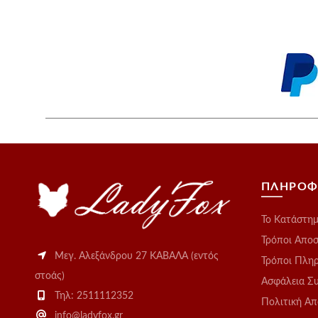
ΠΛΗΡΟΦ
Το Kατάστη
Τρόποι Απο
Μεγ. Αλεξάνδρου 27 ΚΑΒΑΛΑ (εντός
Τρόποι Πλη
στοάς)
Ασφάλεια Σ
Τηλ: 2511112352
Πολιτική Α
info@ladyfox.gr