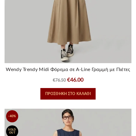
Wendy Trendy Midi Φόρεμα σε Α-Line Γραμμή με Πιέτες
– Μπεζ
Original
Η
€
46.00
€
76.50
price
τρέχουσα
ΠΡΟΣΘΉΚΗ ΣΤΟ ΚΑΛΆΘΙ
was:
τιμή
€76.50.
είναι:
€46.00.
-40%
SOLD
OUT