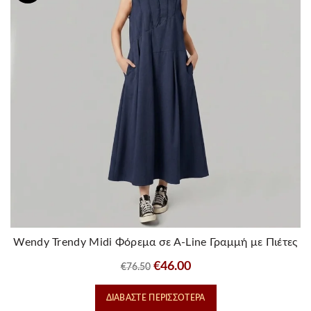
Wendy Trendy Midi Φόρεμα σε Α-Line Γραμμή με Πιέτες
– Μπλε
Original
Η
€
46.00
€
76.50
price
τρέχουσα
ΔΙΑΒΆΣΤΕ ΠΕΡΙΣΣΌΤΕΡΑ
was:
τιμή