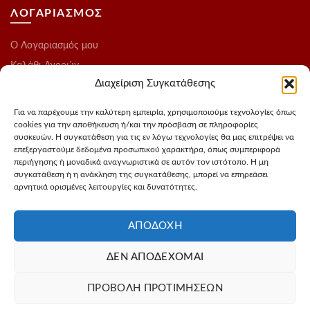
ΛΟΓΑΡΙΑΣΜΟΣ
O Λογαριασμός μου
Καλάθι Αγορών
Διαχείριση Συγκατάθεσης
Ολοκλήρωση Παραγγελίας
Λίστα Επιθυμιών
Για να παρέχουμε την καλύτερη εμπειρία, χρησιμοποιούμε τεχνολογίες όπως
cookies για την αποθήκευση ή/και την πρόσβαση σε πληροφορίες
Blog
συσκευών. Η συγκατάθεση για τις εν λόγω τεχνολογίες θα μας επιτρέψει να
επεξεργαστούμε δεδομένα προσωπικού χαρακτήρα, όπως συμπεριφορά
ΑΚΟΛΟΥΘΗΣΤΕ ΜΑΣ
περιήγησης ή μοναδικά αναγνωριστικά σε αυτόν τον ιστότοπο. Η μη
συγκατάθεση ή η ανάκληση της συγκατάθεσης, μπορεί να επηρεάσει
αρνητικά ορισμένες λειτουργίες και δυνατότητες.
Instagram
FaceBook
ΑΠΟΔΟΧΉ
ΔΕΝ ΑΠΟΔΈΧΟΜΑΙ
Σχεδιασμός - Φωτογράφιση προιόντων
3Dvision
Φιλοξενία -
ΠΡΟΒΟΛΉ ΠΡΟΤΙΜΉΣΕΩΝ
MyIP