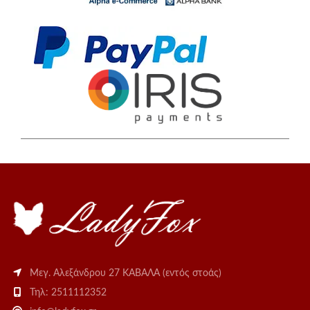
Μεγ. Αλεξάνδρου 27 ΚΑΒΑΛΑ (εντός στοάς)
Τηλ: 2511112352