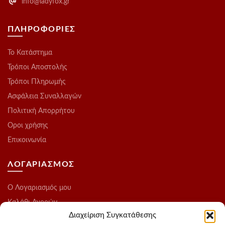
info@ladyfox.gr
ΠΛΗΡΟΦΟΡΙΕΣ
Το Kατάστημα
Τρόποι Αποστολής
Τρόποι Πληρωμής
Ασφάλεια Συναλλαγών
Πολιτική Απορρήτου
Οροι χρήσης
Επικοινωνία
ΛΟΓΑΡΙΑΣΜΟΣ
O Λογαριασμός μου
Καλάθι Αγορών
Διαχείριση Συγκατάθεσης
Ολοκλήρωση Παραγγελίας