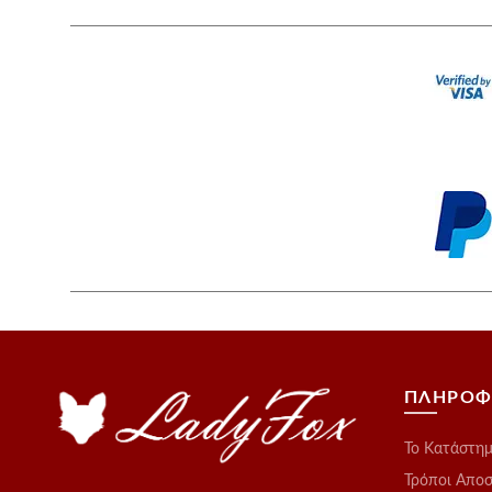
ΠΛΗΡΟΦ
Το Kατάστη
Τρόποι Απο