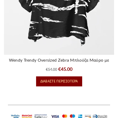
Wendy Trendy Oversized Zebra Μπλούζα Μαύρο με
Λευκό
Original
Η
€
45.00
€
54.00
price
τρέχουσα
ΔΙΑΒΆΣΤΕ ΠΕΡΙΣΣΌΤΕΡΑ
was:
τιμή
€54.00.
είναι:
€45.00.