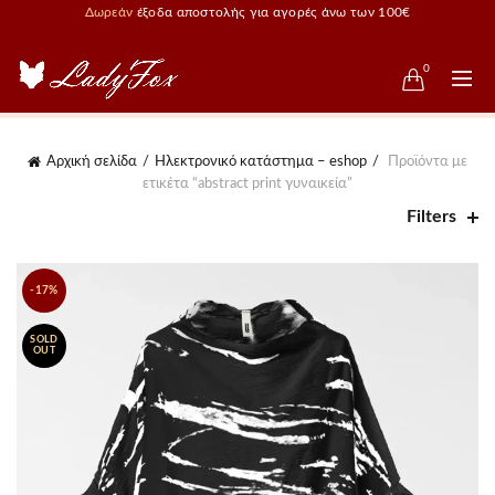
Δωρεάν
έξοδα αποστολής για αγορές άνω των 100€
0
Αρχική σελίδα
Ηλεκτρονικό κατάστημα – eshop
Προϊόντα με
ετικέτα “abstract print γυναικεία”
Filters
-17%
SOLD
OUT