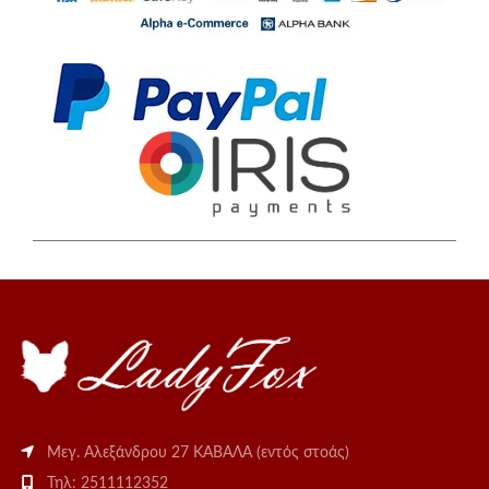
Μεγ. Αλεξάνδρου 27 ΚΑΒΑΛΑ (εντός στοάς)
Τηλ: 2511112352