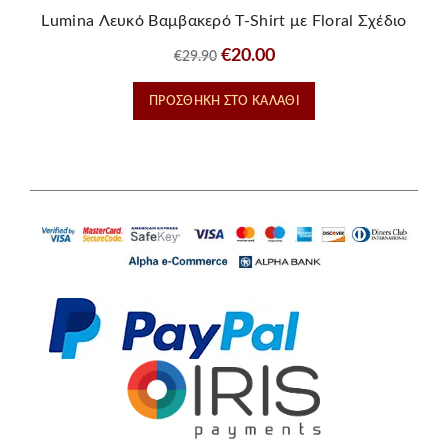
Lumina Λευκό Βαμβακερό T-Shirt με Floral Σχέδιο
Original
Η
€
20.00
€
29.90
price
τρέχουσα
ΠΡΟΣΘΉΚΗ ΣΤΟ ΚΑΛΆΘΙ
was:
τιμή
€29.90.
είναι:
€20.00.