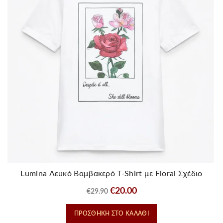
Lumina Λευκό Βαμβακερό T-Shirt με Floral Σχέδιο
Original
Η
€
20.00
€
29.90
price
τρέχουσα
ΠΡΟΣΘΉΚΗ ΣΤΟ ΚΑΛΆΘΙ
was:
τιμή