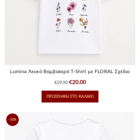
Lumina Λευκό Βαμβακερό T-Shirt με FLORAL Σχέδιο
Original
Η
€
20.00
€
29.90
price
τρέχουσα
ΠΡΟΣΘΉΚΗ ΣΤΟ ΚΑΛΆΘΙ
was:
τιμή
€29.90.
είναι:
€20.00.
-33%