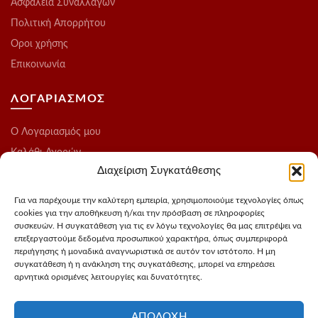
Ασφάλεια Συναλλαγών
Πολιτική Απορρήτου
Οροι χρήσης
Επικοινωνία
ΛΟΓΑΡΙΑΣΜΟΣ
O Λογαριασμός μου
Καλάθι Αγορών
Διαχείριση Συγκατάθεσης
Ολοκλήρωση Παραγγελίας
Λίστα Επιθυμιών
Για να παρέχουμε την καλύτερη εμπειρία, χρησιμοποιούμε τεχνολογίες όπως
cookies για την αποθήκευση ή/και την πρόσβαση σε πληροφορίες
Blog
συσκευών. Η συγκατάθεση για τις εν λόγω τεχνολογίες θα μας επιτρέψει να
επεξεργαστούμε δεδομένα προσωπικού χαρακτήρα, όπως συμπεριφορά
ΑΚΟΛΟΥΘΗΣΤΕ ΜΑΣ
περιήγησης ή μοναδικά αναγνωριστικά σε αυτόν τον ιστότοπο. Η μη
συγκατάθεση ή η ανάκληση της συγκατάθεσης, μπορεί να επηρεάσει
αρνητικά ορισμένες λειτουργίες και δυνατότητες.
Instagram
FaceBook
ΑΠΟΔΟΧΉ