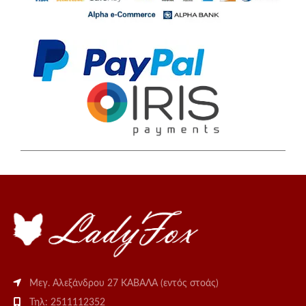
Μεγ. Αλεξάνδρου 27 ΚΑΒΑΛΑ (εντός στοάς)
Τηλ: 2511112352