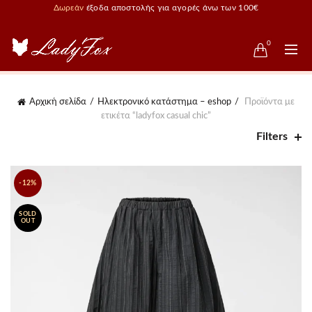
Δωρεάν
έξοδα αποστολής για αγορές άνω των 100€
0
Αρχική σελίδα
Ηλεκτρονικό κατάστημα – eshop
Προϊόντα με
ετικέτα “ladyfox casual chic”
Filters
-12%
SOLD
OUT