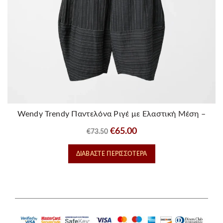
Wendy Trendy Παντελόνα Ριγέ με Ελαστική Μέση –
Μαύρη
Original
Η
€
65.00
€
73.50
price
τρέχουσα
ΔΙΑΒΆΣΤΕ ΠΕΡΙΣΣΌΤΕΡΑ
was:
τιμή
€73.50.
είναι:
€65.00.