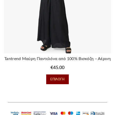
Tantrend Μαύρη Παντελόνα από 100% Βισκόζη – Αέρινη
& Δροσερή
€
45.00
Αυτό
ΕΠΙΛΟΓΉ
το
προϊόν
έχει
πολλαπλές
παραλλαγές.
Οι