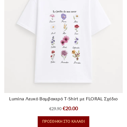
επιλογές
μπορούν
να
επιλεγούν
στη
σελίδα
του
προϊόντος
Lumina Λευκό Βαμβακερό T-Shirt με FLORAL Σχέδιο
Original
Η
€
20.00
€
29.90
price
τρέχουσα
ΠΡΟΣΘΉΚΗ ΣΤΟ ΚΑΛΆΘΙ
was:
τιμή