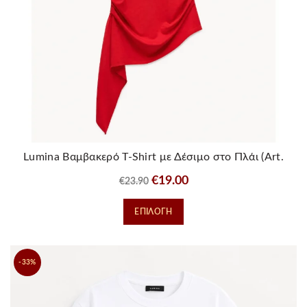
Lumina Βαμβακερό T-Shirt με Δέσιμο στο Πλάι (Art.
LD5618)
Original
Η
€
19.00
€
23.90
price
τρέχουσα
Αυτό
ΕΠΙΛΟΓΉ
was:
τιμή
το
€23.90.
είναι:
προϊόν
€19.00.
έχει
-33%
πολλαπλές
παραλλαγές.
Οι