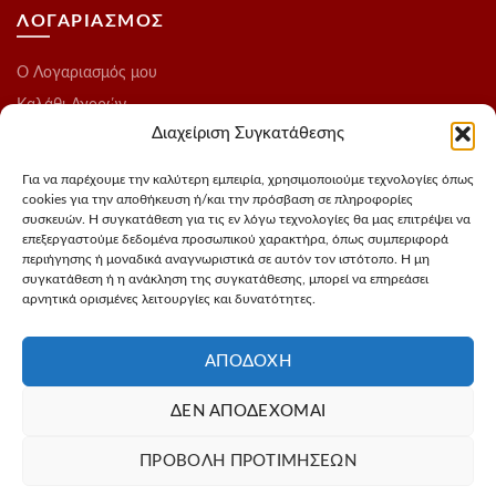
ΛΟΓΑΡΙΑΣΜΟΣ
O Λογαριασμός μου
Καλάθι Αγορών
Διαχείριση Συγκατάθεσης
Ολοκλήρωση Παραγγελίας
Λίστα Επιθυμιών
Για να παρέχουμε την καλύτερη εμπειρία, χρησιμοποιούμε τεχνολογίες όπως
cookies για την αποθήκευση ή/και την πρόσβαση σε πληροφορίες
Blog
συσκευών. Η συγκατάθεση για τις εν λόγω τεχνολογίες θα μας επιτρέψει να
επεξεργαστούμε δεδομένα προσωπικού χαρακτήρα, όπως συμπεριφορά
ΑΚΟΛΟΥΘΗΣΤΕ ΜΑΣ
περιήγησης ή μοναδικά αναγνωριστικά σε αυτόν τον ιστότοπο. Η μη
συγκατάθεση ή η ανάκληση της συγκατάθεσης, μπορεί να επηρεάσει
αρνητικά ορισμένες λειτουργίες και δυνατότητες.
Instagram
FaceBook
ΑΠΟΔΟΧΉ
ΔΕΝ ΑΠΟΔΈΧΟΜΑΙ
Σχεδιασμός - Φωτογράφιση προιόντων
3Dvision
Φιλοξενία -
ΠΡΟΒΟΛΉ ΠΡΟΤΙΜΉΣΕΩΝ
MyIP