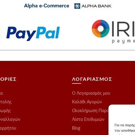
ΟΡΙΕΣ
ΛΟΓΑΡΙΑΣΜΟΣ
μα
O Λογαριασμός μου
στολής
Καλάθι Αγορών
ρωμής
Ολοκλήρωση Παραγγελίας
υναλλαγών
Λίστα Επιθυμιών
Για να παρέ
πορρήτου
Blog
την αποθήκε