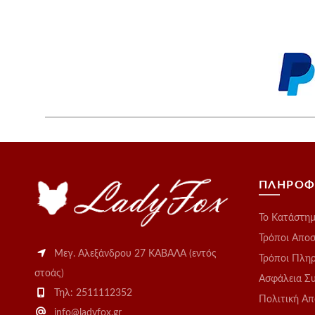
ΠΛΗΡΟΦ
Το Kατάστη
Τρόποι Απο
Μεγ. Αλεξάνδρου 27 ΚΑΒΑΛΑ (εντός
Τρόποι Πλη
στοάς)
Ασφάλεια Σ
Τηλ: 2511112352
Πολιτική Α
info@ladyfox.gr