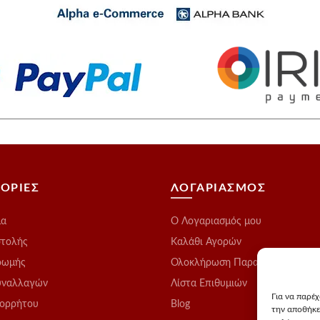
ΟΡΙΕΣ
ΛΟΓΑΡΙΑΣΜΟΣ
μα
O Λογαριασμός μου
στολής
Καλάθι Αγορών
ρωμής
Ολοκλήρωση Παραγγελίας
υναλλαγών
Λίστα Επιθυμιών
Για να παρέ
πορρήτου
Blog
την αποθήκε