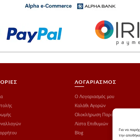
ΟΡΙΕΣ
ΛΟΓΑΡΙΑΣΜΟΣ
μα
O Λογαριασμός μου
στολής
Καλάθι Αγορών
ρωμής
Ολοκλήρωση Παραγγελίας
υναλλαγών
Λίστα Επιθυμιών
Για να παρέ
πορρήτου
Blog
την αποθήκε