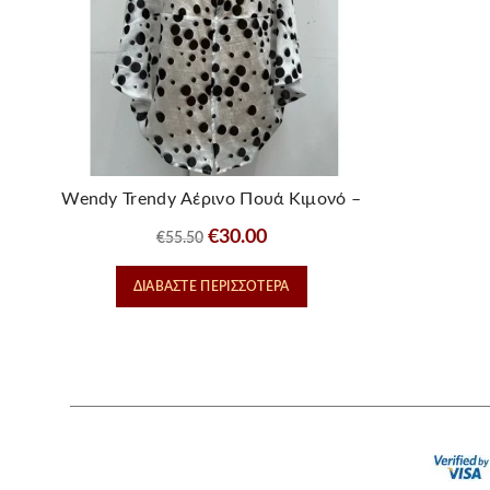
Wendy Trendy Αέρινο Πουά Κιμονό –
Polka Dot Cardigan
Original
Η
€
30.00
€
55.50
price
τρέχουσα
ΔΙΑΒΆΣΤΕ ΠΕΡΙΣΣΌΤΕΡΑ
was:
τιμή
€55.50.
είναι:
€30.00.