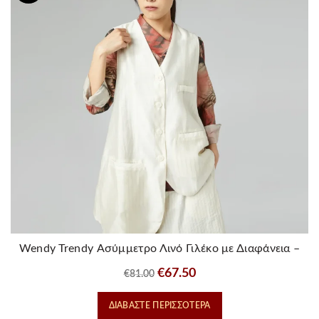
Wendy Trendy Ασύμμετρο Λινό Γιλέκο με Διαφάνεια –
Λευκό
Original
Η
€
67.50
€
81.00
price
τρέχουσα
ΔΙΑΒΆΣΤΕ ΠΕΡΙΣΣΌΤΕΡΑ
was:
τιμή