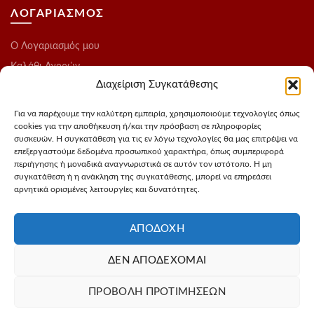
ΛΟΓΑΡΙΑΣΜΟΣ
O Λογαριασμός μου
Καλάθι Αγορών
Διαχείριση Συγκατάθεσης
Ολοκλήρωση Παραγγελίας
Λίστα Επιθυμιών
Για να παρέχουμε την καλύτερη εμπειρία, χρησιμοποιούμε τεχνολογίες όπως
cookies για την αποθήκευση ή/και την πρόσβαση σε πληροφορίες
Blog
συσκευών. Η συγκατάθεση για τις εν λόγω τεχνολογίες θα μας επιτρέψει να
επεξεργαστούμε δεδομένα προσωπικού χαρακτήρα, όπως συμπεριφορά
ΑΚΟΛΟΥΘΗΣΤΕ ΜΑΣ
περιήγησης ή μοναδικά αναγνωριστικά σε αυτόν τον ιστότοπο. Η μη
συγκατάθεση ή η ανάκληση της συγκατάθεσης, μπορεί να επηρεάσει
αρνητικά ορισμένες λειτουργίες και δυνατότητες.
Instagram
FaceBook
ΑΠΟΔΟΧΉ
ΔΕΝ ΑΠΟΔΈΧΟΜΑΙ
Σχεδιασμός - Φωτογράφιση προιόντων
3Dvision
Φιλοξενία -
ΠΡΟΒΟΛΉ ΠΡΟΤΙΜΉΣΕΩΝ
MyIP