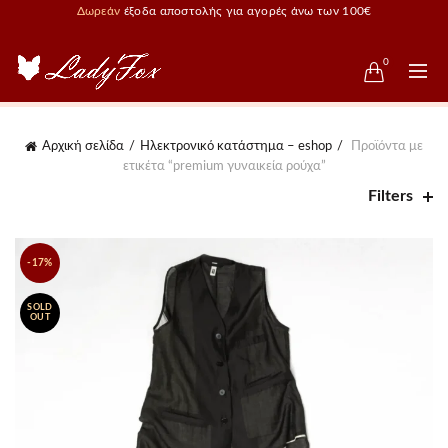
Δωρεάν
έξοδα αποστολής για αγορές άνω των 100€
0
Αρχική σελίδα
Ηλεκτρονικό κατάστημα – eshop
Προϊόντα με
ετικέτα “premium γυναικεία ρούχα”
Filters
-17%
SOLD
OUT