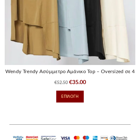
Wendy Trendy Ασύμμετρο Αμάνικο Top – Oversized σε 4
Χρώματα
Original
Η
€
35.00
€
52.50
price
τρέχουσα
Αυτό
ΕΠΙΛΟΓΉ
was:
τιμή
το
€52.50.
είναι:
προϊόν
€35.00.
έχει
πολλαπλές
παραλλαγές.
Οι