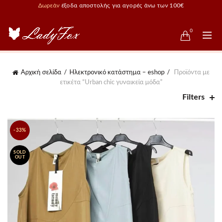
Δωρεάν
έξοδα αποστολής για αγορές άνω των 100€
0
Αρχική σελίδα
Ηλεκτρονικό κατάστημα – eshop
Προϊόντα με
ετικέτα “Urban chic γυναικεία μόδα”
Filters
-33%
SOLD
OUT