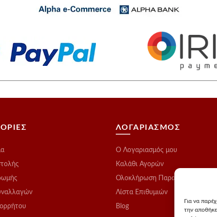
να
επιλεγούν
στη
σελίδα
του
προϊόντος
ΟΡΙΕΣ
ΛΟΓΑΡΙΑΣΜΟΣ
μα
O Λογαριασμός μου
στολής
Καλάθι Αγορών
ρωμής
Ολοκλήρωση Παραγγελίας
υναλλαγών
Λίστα Επιθυμιών
Για να παρέ
πορρήτου
Blog
την αποθήκε