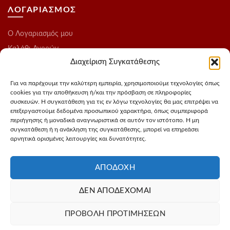
ΛΟΓΑΡΙΑΣΜΟΣ
O Λογαριασμός μου
Καλάθι Αγορών
Διαχείριση Συγκατάθεσης
Ολοκλήρωση Παραγγελίας
Λίστα Επιθυμιών
Για να παρέχουμε την καλύτερη εμπειρία, χρησιμοποιούμε τεχνολογίες όπως
cookies για την αποθήκευση ή/και την πρόσβαση σε πληροφορίες
Blog
συσκευών. Η συγκατάθεση για τις εν λόγω τεχνολογίες θα μας επιτρέψει να
επεξεργαστούμε δεδομένα προσωπικού χαρακτήρα, όπως συμπεριφορά
ΑΚΟΛΟΥΘΗΣΤΕ ΜΑΣ
περιήγησης ή μοναδικά αναγνωριστικά σε αυτόν τον ιστότοπο. Η μη
συγκατάθεση ή η ανάκληση της συγκατάθεσης, μπορεί να επηρεάσει
αρνητικά ορισμένες λειτουργίες και δυνατότητες.
Instagram
FaceBook
ΑΠΟΔΟΧΉ
ΔΕΝ ΑΠΟΔΈΧΟΜΑΙ
Σχεδιασμός - Φωτογράφιση προιόντων
3Dvision
Φιλοξενία -
ΠΡΟΒΟΛΉ ΠΡΟΤΙΜΉΣΕΩΝ
MyIP