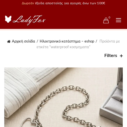
Δωρεάν
έξοδα αποστολής για αγορές άνω των 100€
0
Αρχική σελίδα
Ηλεκτρονικό κατάστημα – eshop
Προϊόντα με
ετικέτα “waterproof κοσμηματα”
Filters