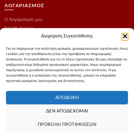
ΛΟΓΑΡΙΑΣΜΟΣ
O Λογαριασμός μου
Καλάθι Αγορών
Διαχείριση Συγκατάθεσης
Ολοκλήρωση Παραγγελίας
Λίστα Επιθυμιών
Για να παρέχουμε την καλύτερη εμπειρία, χρησιμοποιούμε τεχνολογίες όπως
cookies για την αποθήκευση ή/και την πρόσβαση σε πληροφορίες
Blog
συσκευών. Η συγκατάθεση για τις εν λόγω τεχνολογίες θα μας επιτρέψει να
επεξεργαστούμε δεδομένα προσωπικού χαρακτήρα, όπως συμπεριφορά
ΑΚΟΛΟΥΘΗΣΤΕ ΜΑΣ
περιήγησης ή μοναδικά αναγνωριστικά σε αυτόν τον ιστότοπο. Η μη
συγκατάθεση ή η ανάκληση της συγκατάθεσης, μπορεί να επηρεάσει
αρνητικά ορισμένες λειτουργίες και δυνατότητες.
Instagram
FaceBook
ΑΠΟΔΟΧΉ
ΔΕΝ ΑΠΟΔΈΧΟΜΑΙ
Σχεδιασμός - Φωτογράφιση προιόντων
3Dvision
Φιλοξενία -
ΠΡΟΒΟΛΉ ΠΡΟΤΙΜΉΣΕΩΝ
MyIP