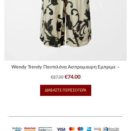
Wendy Trendy Παντελόνα Ασπρομαυρη Εμπριμε –
Ladyfox
Original
Η
€
74.00
€
87.00
price
τρέχουσα
ΔΙΑΒΆΣΤΕ ΠΕΡΙΣΣΌΤΕΡΑ
was:
τιμή
€87.00.
είναι:
€74.00.