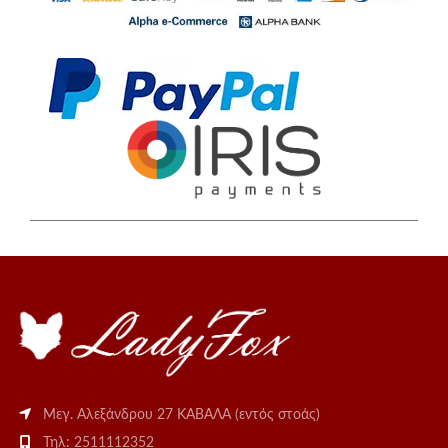
Μεγ. Αλεξάνδρου 27 ΚΑΒΑΛΑ (εντός στοάς)
Τηλ: 2511112352