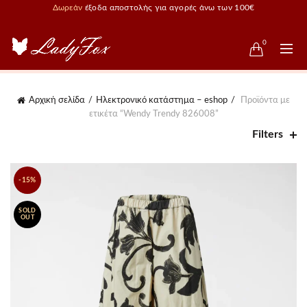
Δωρεάν
έξοδα αποστολής για αγορές άνω των 100€
0
Αρχική σελίδα
Ηλεκτρονικό κατάστημα – eshop
Προϊόντα με
ετικέτα “Wendy Trendy 826008”
Filters
-15%
SOLD
OUT