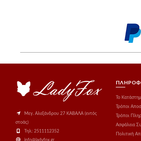
ΠΛΗΡΟΦ
Το Kατάστη
Τρόποι Απο
Μεγ. Αλεξάνδρου 27 ΚΑΒΑΛΑ (εντός
Τρόποι Πλη
στοάς)
Ασφάλεια Σ
Τηλ: 2511112352
Πολιτική Α
info@ladyfox.gr