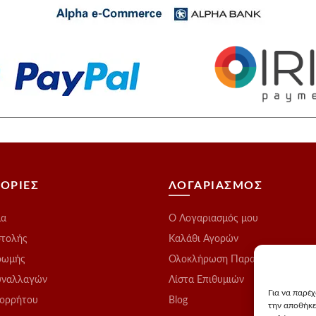
ΟΡΙΕΣ
ΛΟΓΑΡΙΑΣΜΟΣ
μα
O Λογαριασμός μου
στολής
Καλάθι Αγορών
ρωμής
Ολοκλήρωση Παραγγελίας
υναλλαγών
Λίστα Επιθυμιών
Για να παρέ
πορρήτου
Blog
την αποθήκε