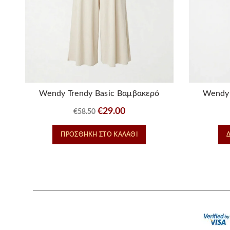
Wendy Trendy Basic Βαμβακερό
Wendy 
Παντελόνι Καμπάνα – Εκρου
Παντ
Original
Η
€
29.00
€
58.50
price
τρέχουσα
ΠΡΟΣΘΉΚΗ ΣΤΟ ΚΑΛΆΘΙ
was:
τιμή
€58.50.
είναι:
€29.00.