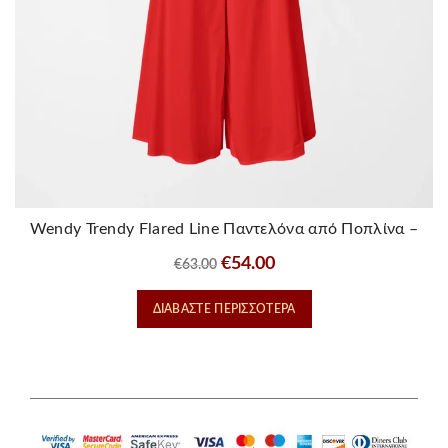
Wendy Trendy Flared Line Παντελόνα από Ποπλίνα –
Κοκκινη
Original
Η
€
54.00
€
63.00
price
τρέχουσα
ΔΙΑΒΆΣΤΕ ΠΕΡΙΣΣΌΤΕΡΑ
was:
τιμή
€63.00.
είναι:
€54.00.