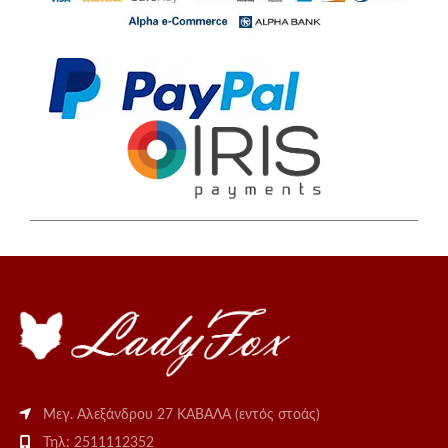
Μεγ. Αλεξάνδρου 27 ΚΑΒΑΛΑ (εντός στοάς)
Τηλ: 2511112352