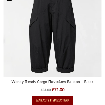
Wendy Trendy Cargo Παντελόνι Balloon – Black
Original
Η
€
71.00
€
81.00
price
τρέχουσα
ΔΙΑΒΆΣΤΕ ΠΕΡΙΣΣΌΤΕΡΑ
was:
τιμή