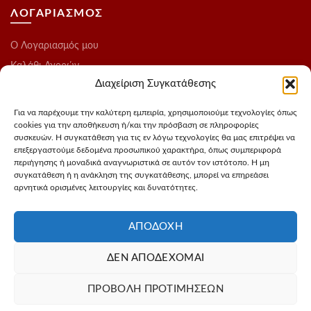
ΛΟΓΑΡΙΑΣΜΟΣ
O Λογαριασμός μου
Καλάθι Αγορών
Διαχείριση Συγκατάθεσης
Ολοκλήρωση Παραγγελίας
Λίστα Επιθυμιών
Για να παρέχουμε την καλύτερη εμπειρία, χρησιμοποιούμε τεχνολογίες όπως
cookies για την αποθήκευση ή/και την πρόσβαση σε πληροφορίες
Blog
συσκευών. Η συγκατάθεση για τις εν λόγω τεχνολογίες θα μας επιτρέψει να
επεξεργαστούμε δεδομένα προσωπικού χαρακτήρα, όπως συμπεριφορά
ΑΚΟΛΟΥΘΗΣΤΕ ΜΑΣ
περιήγησης ή μοναδικά αναγνωριστικά σε αυτόν τον ιστότοπο. Η μη
συγκατάθεση ή η ανάκληση της συγκατάθεσης, μπορεί να επηρεάσει
αρνητικά ορισμένες λειτουργίες και δυνατότητες.
Instagram
FaceBook
ΑΠΟΔΟΧΉ
ΔΕΝ ΑΠΟΔΈΧΟΜΑΙ
Σχεδιασμός - Φωτογράφιση προιόντων
3Dvision
Φιλοξενία -
ΠΡΟΒΟΛΉ ΠΡΟΤΙΜΉΣΕΩΝ
MyIP