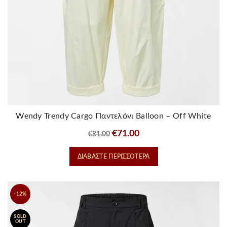
Wendy Trendy Cargo Παντελόνι Balloon – Off White
Original
Η
€
71.00
€
81.00
price
τρέχουσα
ΔΙΑΒΆΣΤΕ ΠΕΡΙΣΣΌΤΕΡΑ
was:
τιμή
€81.00.
είναι:
€71.00.
-12%
SOLD
OUT