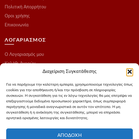
Πολιτική Απορρήτου
Οροι χρήσης
Επικοινωνία
ΛΟΓΑΡΙΑΣΜΟΣ
O Λογαριασμός μου
Καλάθι Αγορών
Διαχείριση Συγκατάθεσης
Ολοκλήρωση Παραγγελίας
Λίστα Επιθυμιών
Για να παρέχουμε την καλύτερη εμπειρία, χρησιμοποιούμε τεχνολογίες όπως
cookies για την αποθήκευση ή/και την πρόσβαση σε πληροφορίες
Blog
συσκευών. Η συγκατάθεση για τις εν λόγω τεχνολογίες θα μας επιτρέψει να
επεξεργαστούμε δεδομένα προσωπικού χαρακτήρα, όπως συμπεριφορά
ΑΚΟΛΟΥΘΗΣΤΕ ΜΑΣ
περιήγησης ή μοναδικά αναγνωριστικά σε αυτόν τον ιστότοπο. Η μη
συγκατάθεση ή η ανάκληση της συγκατάθεσης, μπορεί να επηρεάσει
αρνητικά ορισμένες λειτουργίες και δυνατότητες.
Instagram
FaceBook
ΑΠΟΔΟΧΉ