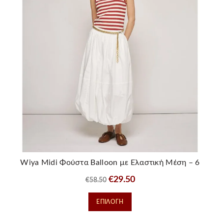
μπορούν
να
επιλεγούν
στη
σελίδα
του
προϊόντος
Wiya Midi Φούστα Balloon με Ελαστική Μέση – 6
Χρώματα
Original
Η
€
29.50
€
58.50
price
τρέχουσα
Αυτό
ΕΠΙΛΟΓΉ
was:
τιμή
το
€58.50.
είναι:
προϊόν