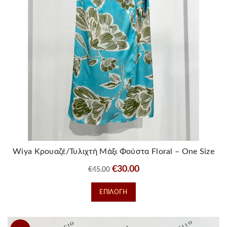
Wiya Κρουαζέ/Τυλιχτή Μάξι Φούστα Floral – One Size
Original
Η
€
30.00
€
45.00
price
τρέχουσα
Αυτό
ΕΠΙΛΟΓΉ
was:
τιμή
το
€45.00.
είναι:
προϊόν
€30.00.
έχει