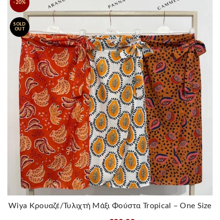
-20%
πολλαπλές
παραλλαγές.
SOLD
Οι
OUT
επιλογές
μπορούν
να
επιλεγούν
στη
σελίδα
του
προϊόντος
Wiya Κρουαζέ/Τυλιχτή Μάξι Φούστα Tropical – One Size