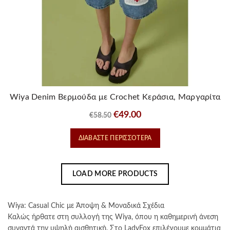
προϊόντος
Wiya Denim Βερμούδα με Crochet Κεράσια, Μαργαρίτα
& Καρδιά
Original
Η
€
49.00
€
58.50
price
τρέχουσα
ΔΙΑΒΆΣΤΕ ΠΕΡΙΣΣΌΤΕΡΑ
was:
τιμή
€58.50.
είναι:
€49.00.
LOAD MORE PRODUCTS
Wiya: Casual Chic με Άποψη & Μοναδικά Σχέδια
Καλώς ήρθατε στη συλλογή της Wiya, όπου η καθημερινή άνεση
συναντά την υψηλή αισθητική. Στο LadyFox επιλέγουμε κομμάτια