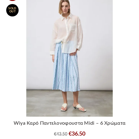
παραλλαγές.
SOLD
Οι
OUT
επιλογές
μπορούν
να
επιλεγούν
στη
σελίδα
του
προϊόντος
Wiya Καρό Παντελονοφουστα Midi – 6 Χρώματα
Original
Η
€
36.50
€
43.50