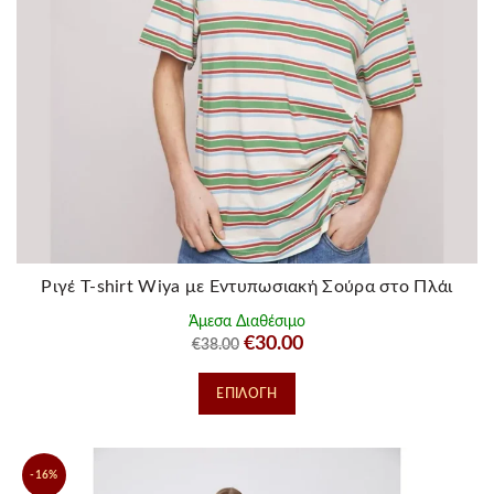
στη
σελίδα
του
προϊόντος
Ριγέ T-shirt Wiya με Εντυπωσιακή Σούρα στο Πλάι
Άμεσα Διαθέσιμο
Original
Η
€
30.00
€
38.00
price
τρέχουσα
Αυτό
ΕΠΙΛΟΓΉ
was:
τιμή
το
€38.00.
είναι:
προϊόν
€30.00.
έχει
-16%
πολλαπλές