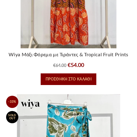
Wiya Μάξι Φόρεμα με Τιράντες & Tropical Fruit Prints
Original
Η
€
54.00
€
64.00
price
τρέχουσα
ΠΡΟΣΘΉΚΗ ΣΤΟ ΚΑΛΆΘΙ
was:
τιμή
€64.00.
είναι:
€54.00.
-33%
SOLD
OUT