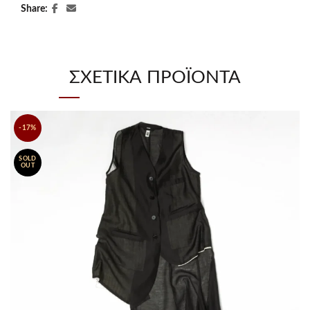
Share
ΣΧΕΤΙΚΆ ΠΡΟΪΌΝΤΑ
-17%
SOLD
OUT