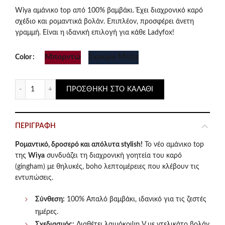
price
τρέχουσα
Wiya αμάνικο top από 100% βαμβάκι. Έχει διαχρονικό καρό
σχέδιο και ρομαντικά βολάν. Επιπλέον, προσφέρει άνετη
was:
τιμή
γραμμή. Είναι η ιδανική επιλογή για κάθε Ladyfox!
€37.50.
είναι:
Μπορντώ
Σκούρο Μπλε
Color
€19.00.
Wiya Gingham Top – Αμάνικο Βαμβακερό Καρό Τοπ με Βολ
ΠΡΟΣΘΉΚΗ ΣΤΟ ΚΑΛΆΘΙ
ΠΕΡΙΓΡΑΦΉ
Ρομαντικό, δροσερό και απόλυτα stylish!
Το νέο αμάνικο top
της
Wiya
συνδυάζει τη διαχρονική γοητεία του καρό
(gingham) με θηλυκές,
boho λεπτομέρειες που κλέβουν τις
εντυπώσεις.
Σύνθεση:
100% Απαλό βαμβάκι,
ιδανικό για τις ζεστές
ημέρες.
Σχεδιασμός:
Διαθέτει λαιμόκοψη V με ντελικάτο βολάν