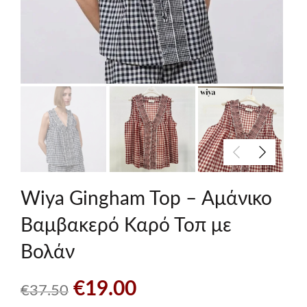
Wiya Gingham Top – Αμάνικο
Βαμβακερό Καρό Τοπ με
Βολάν
Original
Η
€
19.00
€
37.50