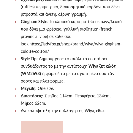
(ruffles) περιμετρικά,
διακοσμητικό κορδόνι που δένει
μπροστά και άνετη,
αέρινη γραμμή.
Gingham Style:
Το κλασικό καρό μοτίβο σε navy/λευκό
που δίνει μια φρέσκια,
γαλλική αισθητική (french
provincial vibe) σε κάθε σου
look.https://ladyfox.gr/shop/brand/wiya/wiya-gingham-
culotte-cotton/
Style Tip:
Δημιούργησε το απόλυτο co-ord σετ
συνδυάζοντάς το με την αντίστοιχη
Wiya ζιπ κιλότ
(WM2693)
ή φόρεσέ το με το αγαπημένο σου τζιν
σορτς και πλατφόρμες.
Μεγέθη:
One size.
Διαστάσεις:
Στηθος 114cm, Περιφέρεια 134cm,
Μήκος 62cm.
Ανακαλυψε ολη την συλλογη της Wiya,
εδω.