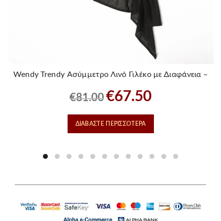
Wendy Trendy Ασύμμετρο Λινό Γιλέκο με Διαφάνεια –
Mαυρο
Original
Η
€
67.50
€
81.00
price
τρέχουσα
was:
τιμή
ΔΙΑΒΆΣΤΕ ΠΕΡΙΣΣΌΤΕΡΑ
€81.00.
είναι:
€67.50.