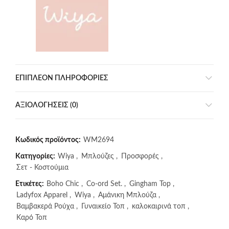
ΕΠΙΠΛΈΟΝ ΠΛΗΡΟΦΟΡΊΕΣ
ΑΞΙΟΛΟΓΉΣΕΙΣ (0)
Κωδικός προϊόντος:
WM2694
Κατηγορίες:
Wiya
,
Μπλούζες
,
Προσφορές
,
Σετ - Κοστούμια
Ετικέτες:
Boho Chic
,
Co-ord Set.
,
Gingham Top
,
Ladyfox Apparel
,
Wiya
,
Αμάνικη Μπλούζα
,
Βαμβακερά Ρούχα
,
Γυναικείο Τοπ
,
καλοκαιρινά τοπ
,
Καρό Τοπ