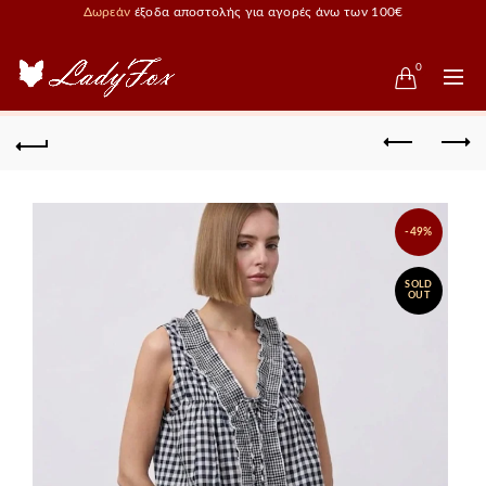
Δωρεάν
έξοδα αποστολής για αγορές άνω των 100€
0
-49%
SOLD
OUT