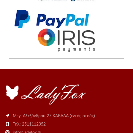
Μεγ. Αλεξάνδρου 27 ΚΑΒΑΛΑ (εντός στοάς)
Τηλ: 2511112352
info@ladyfox.gr