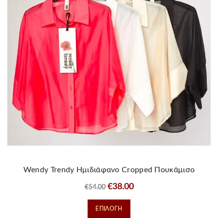
επιλογές
μπορούν
να
επιλεγούν
στη
σελίδα
του
προϊόντος
Wendy Trendy Ημιδιάφανο Cropped Πουκάμισο
Original
Η
€
38.00
€
54.00
price
τρέχουσα
Αυτό
ΕΠΙΛΟΓΉ
was:
τιμή
το