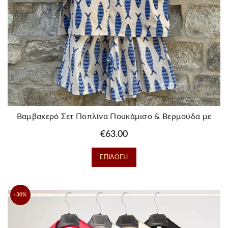
Βαμβακερό Σετ Ποπλίνα Πουκάμισο & Βερμούδα με
Σχέδιο Ψαράκια
€
63.00
Αυτό
ΕΠΙΛΟΓΉ
το
προϊόν
έχει
-30%
πολλαπλές
παραλλαγές.
Οι