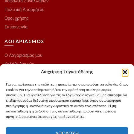
Ασφάλεια Συναλλαγών
Πολιτική Απορρήτου
Οροι χρήσης
Επικοινωνία
ΛΟΓΑΡΙΑΣΜΟΣ
O Λογαριασμός μου
Καλάθι Αγορών
Διαχείριση Συγκατάθεσης
Ολοκλήρωση Παραγγελίας
Λίστα Επιθυμιών
Για να παρέχουμε την καλύτερη εμπειρία, χρησιμοποιούμε τεχνολογίες όπως
cookies για την αποθήκευση ή/και την πρόσβαση σε πληροφορίες
Blog
συσκευών. Η συγκατάθεση για τις εν λόγω τεχνολογίες θα μας επιτρέψει να
επεξεργαστούμε δεδομένα προσωπικού χαρακτήρα, όπως συμπεριφορά
ΑΚΟΛΟΥΘΗΣΤΕ ΜΑΣ
περιήγησης ή μοναδικά αναγνωριστικά σε αυτόν τον ιστότοπο. Η μη
συγκατάθεση ή η ανάκληση της συγκατάθεσης, μπορεί να επηρεάσει
αρνητικά ορισμένες λειτουργίες και δυνατότητες.
Instagram
FaceBook
ΑΠΟΔΟΧΉ