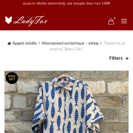
Δωρεάν
έξοδα αποστολής για αγορές άνω των 100€
0
Αρχική σελίδα
Ηλεκτρονικό κατάστημα – eshop
Προϊόντα με
ετικέτα “Boho Chic”
Filters
SOLD
OUT