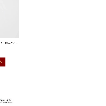
με Βολάν –
κινο
Α