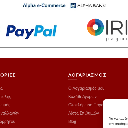
ΟΡΙΕΣ
ΛΟΓΑΡΙΑΣΜΟΣ
μα
O Λογαριασμός μου
στολής
Καλάθι Αγορών
ρωμής
Ολοκλήρωση Παραγγελίας
υναλλαγών
Λίστα Επιθυμιών
Για να παρέ
πορρήτου
Blog
την αποθήκε