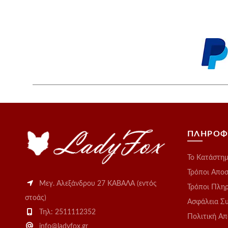
ΠΛΗΡΟΦ
Το Kατάστη
Τρόποι Απο
Μεγ. Αλεξάνδρου 27 ΚΑΒΑΛΑ (εντός
Τρόποι Πλη
στοάς)
Ασφάλεια Σ
Τηλ: 2511112352
Πολιτική Α
info@ladyfox.gr