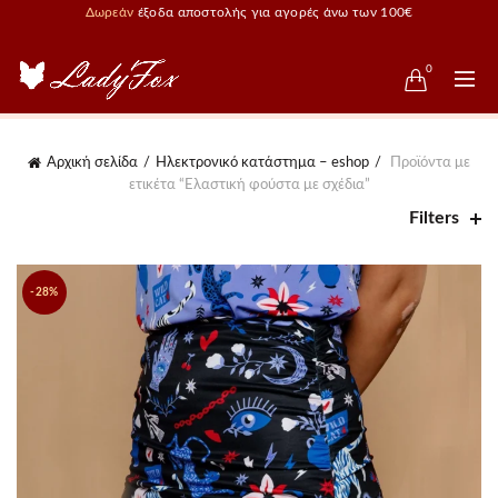
Δωρεάν
έξοδα αποστολής για αγορές άνω των 100€
0
Αρχική σελίδα
Ηλεκτρονικό κατάστημα – eshop
Προϊόντα με
ετικέτα “Ελαστική φούστα με σχέδια”
Filters
-28%