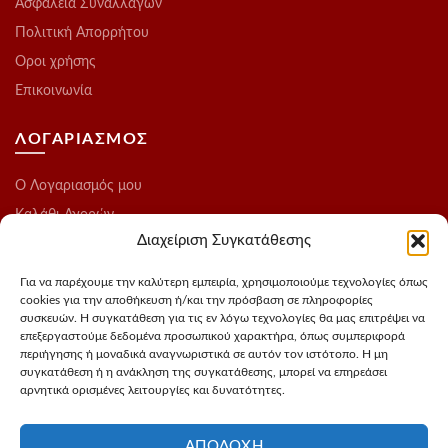
Ασφάλεια Συναλλαγών
Πολιτική Απορρήτου
Οροι χρήσης
Επικοινωνία
ΛΟΓΑΡΙΑΣΜΟΣ
O Λογαριασμός μου
Καλάθι Αγορών
Διαχείριση Συγκατάθεσης
Ολοκλήρωση Παραγγελίας
Λίστα Επιθυμιών
Για να παρέχουμε την καλύτερη εμπειρία, χρησιμοποιούμε τεχνολογίες όπως
cookies για την αποθήκευση ή/και την πρόσβαση σε πληροφορίες
Blog
συσκευών. Η συγκατάθεση για τις εν λόγω τεχνολογίες θα μας επιτρέψει να
επεξεργαστούμε δεδομένα προσωπικού χαρακτήρα, όπως συμπεριφορά
ΑΚΟΛΟΥΘΗΣΤΕ ΜΑΣ
περιήγησης ή μοναδικά αναγνωριστικά σε αυτόν τον ιστότοπο. Η μη
συγκατάθεση ή η ανάκληση της συγκατάθεσης, μπορεί να επηρεάσει
αρνητικά ορισμένες λειτουργίες και δυνατότητες.
Instagram
FaceBook
ΑΠΟΔΟΧΉ