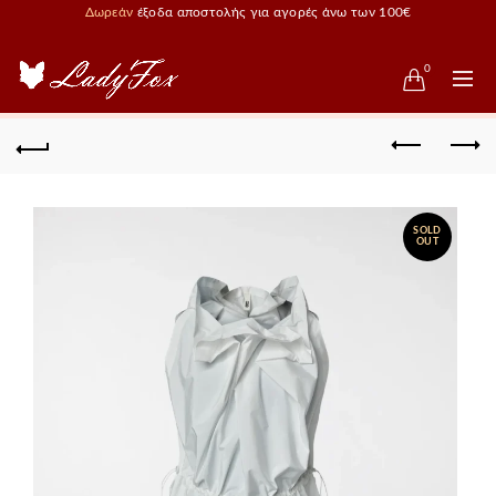
Δωρεάν
έξοδα αποστολής για αγορές άνω των 100€
0
SOLD
OUT