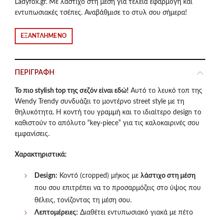
Ladyfox.gr. Με λάστιχο στη μέση για τέλεια εφαρμογή και
εντυπωσιακές τσέπες. Αναβάθμισε το στυλ σου σήμερα!
ΕΞΑΝΤΛΗΜΈΝΟ
ΠΕΡΙΓΡΑΦΉ
Το πιο stylish top της σεζόν είναι εδώ!
Αυτό το λευκό τοπ της
Wendy Trendy συνδυάζει το μοντέρνο street style με τη
θηλυκότητα. Η κοντή του γραμμή και το ιδιαίτερο design το
καθιστούν το απόλυτο “key-piece” για τις καλοκαιρινές σου
εμφανίσεις.
Χαρακτηριστικά:
Design:
Κοντό (cropped) μήκος με
λάστιχο στη μέση
που σου επιτρέπει να το προσαρμόζεις στο ύψος που
θέλεις, τονίζοντας τη μέση σου.
Λεπτομέρειες:
Διαθέτει εντυπωσιακό γιακά με πέτο