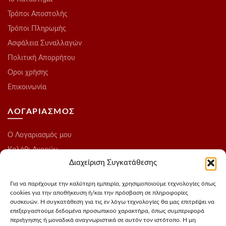
Τρόποι Αποστολής
Τρόποι Πληρωμής
Ασφάλεια Συναλλαγών
Πολιτική Απορρήτου
Οροι χρήσης
Επικοινωνία
ΛΟΓΑΡΙΑΣΜΟΣ
O Λογαριασμός μου
Καλάθι Αγορών
Διαχείριση Συγκατάθεσης
Ολοκλήρωση Παραγγελίας
Λίστα Επιθυμιών
Για να παρέχουμε την καλύτερη εμπειρία, χρησιμοποιούμε τεχνολογίες όπως
cookies για την αποθήκευση ή/και την πρόσβαση σε πληροφορίες
Blog
συσκευών. Η συγκατάθεση για τις εν λόγω τεχνολογίες θα μας επιτρέψει να
επεξεργαστούμε δεδομένα προσωπικού χαρακτήρα, όπως συμπεριφορά
ΑΚΟΛΟΥΘΗΣΤΕ ΜΑΣ
περιήγησης ή μοναδικά αναγνωριστικά σε αυτόν τον ιστότοπο. Η μη