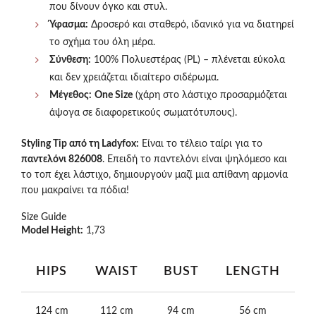
που δίνουν όγκο και στυλ.
Ύφασμα:
Δροσερό και σταθερό, ιδανικό για να διατηρεί
το σχήμα του όλη μέρα.
Σύνθεση:
100% Πολυεστέρας (PL) – πλένεται εύκολα
και δεν χρειάζεται ιδιαίτερο σιδέρωμα.
Μέγεθος:
One Size
(χάρη στο λάστιχο προσαρμόζεται
άψογα σε διαφορετικούς σωματότυπους).
Styling Tip από τη Ladyfox:
Είναι το τέλειο ταίρι για το
παντελόνι 826008
. Επειδή το παντελόνι είναι ψηλόμεσο και
το τοπ έχει λάστιχο, δημιουργούν μαζί μια απίθανη αρμονία
που μακραίνει τα πόδια!
Size Guide
Model Height:
1,73
HIPS
WAIST
BUST
LENGTH
124 cm
112 cm
94 cm
56 cm