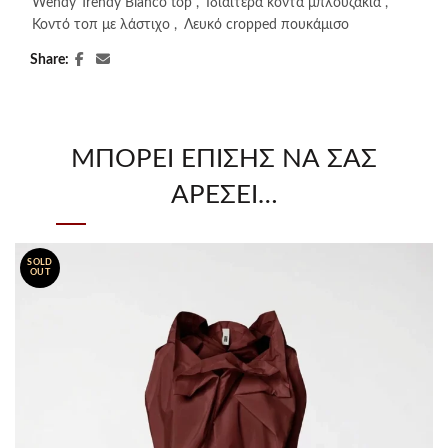
Wendy Trendy Bianco top
,
Ιδιαίτερα κοντά μπλουζάκια
,
Κοντό τοπ με λάστιχο
,
Λευκό cropped πουκάμισο
Share
ΜΠΟΡΕΊ ΕΠΊΣΗΣ ΝΑ ΣΑΣ
ΑΡΈΣΕΙ…
SOLD
OUT