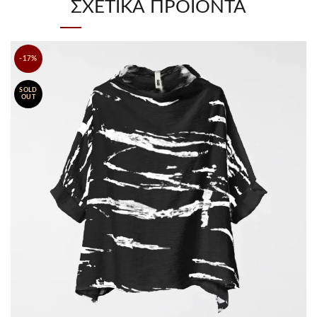
ΣΧΕΤΙΚΆ ΠΡΟΪΌΝΤΑ
-17%
SOLD
OUT