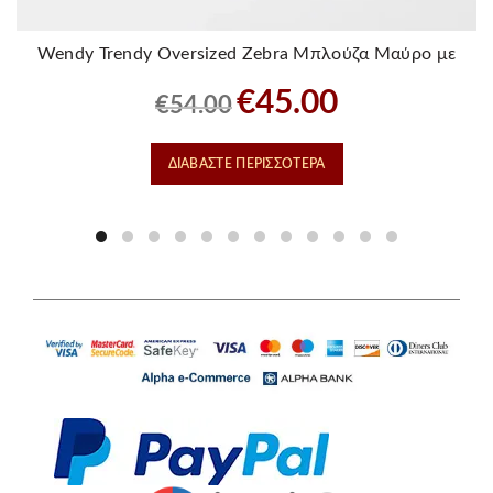
Wendy Trendy Oversized Zebra Μπλούζα Μαύρο με
Λευκό
Original
Η
€
45.00
€
54.00
price
τρέχουσα
was:
τιμή
ΔΙΑΒΆΣΤΕ ΠΕΡΙΣΣΌΤΕΡΑ
€54.00.
είναι:
€45.00.