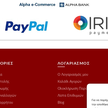
ΟΡΙΕΣ
ΛΟΓΑΡΙΑΣΜΟΣ
μα
O Λογαριασμός μου
στολής
Καλάθι Αγορών
ρωμής
Ολοκλήρωση Παραγγελίας
υναλλαγών
Λίστα Επιθυμιών
Για να παρέ
πορρήτου
Blog
την αποθήκε