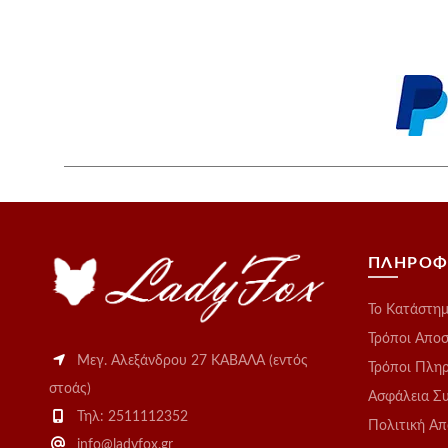
ΠΛΗΡΟΦ
Το Kατάστη
Τρόποι Απο
Μεγ. Αλεξάνδρου 27 ΚΑΒΑΛΑ (εντός
Τρόποι Πλη
στοάς)
Ασφάλεια Σ
Τηλ: 2511112352
Πολιτική Α
info@ladyfox.gr