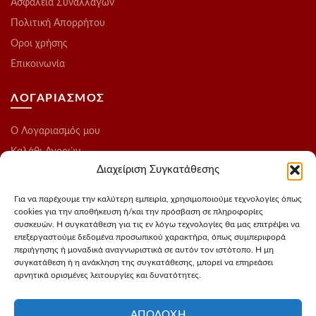
Ασφάλεια Συναλλαγών
Πολιτική Απορρήτου
Οροι χρήσης
Επικοινωνία
ΛΟΓΑΡΙΑΣΜΟΣ
O Λογαριασμός μου
Καλάθι Αγορών
Διαχείριση Συγκατάθεσης
Ολοκλήρωση Παραγγελίας
Λίστα Επιθυμιών
Για να παρέχουμε την καλύτερη εμπειρία, χρησιμοποιούμε τεχνολογίες όπως
cookies για την αποθήκευση ή/και την πρόσβαση σε πληροφορίες
Blog
συσκευών. Η συγκατάθεση για τις εν λόγω τεχνολογίες θα μας επιτρέψει να
επεξεργαστούμε δεδομένα προσωπικού χαρακτήρα, όπως συμπεριφορά
ΑΚΟΛΟΥΘΗΣΤΕ ΜΑΣ
περιήγησης ή μοναδικά αναγνωριστικά σε αυτόν τον ιστότοπο. Η μη
συγκατάθεση ή η ανάκληση της συγκατάθεσης, μπορεί να επηρεάσει
αρνητικά ορισμένες λειτουργίες και δυνατότητες.
Instagram
FaceBook
ΑΠΟΔΟΧΉ