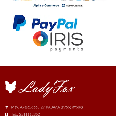
Μεγ. Αλεξάνδρου 27 ΚΑΒΑΛΑ (εντός στοάς)
Τηλ: 2511112352