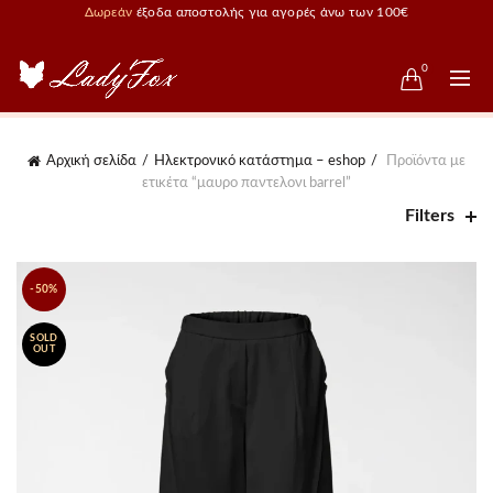
Δωρεάν
έξοδα αποστολής για αγορές άνω των 100€
0
Αρχική σελίδα
Ηλεκτρονικό κατάστημα – eshop
Προϊόντα με
ετικέτα “μαυρο παντελονι barrel”
Filters
-50%
SOLD
OUT