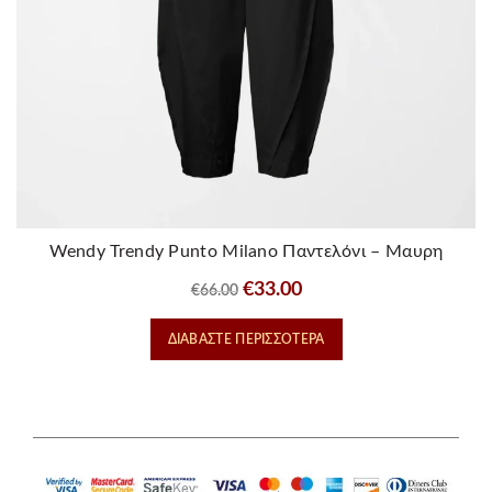
Wendy Trendy Punto Milano Παντελόνι – Μαυρη
Original
Η
€
33.00
€
66.00
price
τρέχουσα
ΔΙΑΒΆΣΤΕ ΠΕΡΙΣΣΌΤΕΡΑ
was:
τιμή
€66.00.
είναι:
€33.00.