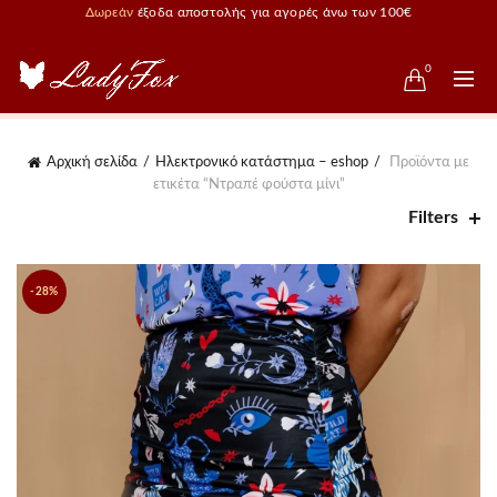
Δωρεάν
έξοδα αποστολής για αγορές άνω των 100€
0
Αρχική σελίδα
Ηλεκτρονικό κατάστημα – eshop
Προϊόντα με
ετικέτα “Ντραπέ φούστα μίνι”
Filters
-28%