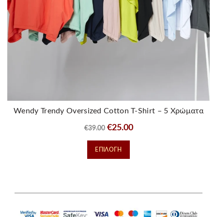
Wendy Trendy Oversized Cotton T-Shirt – 5 Χρώματα
Original
Η
€
25.00
€
39.00
price
τρέχουσα
Αυτό
ΕΠΙΛΟΓΉ
was:
τιμή
το
€39.00.
είναι:
προϊόν
€25.00.
έχει
πολλαπλές
παραλλαγές.
Οι