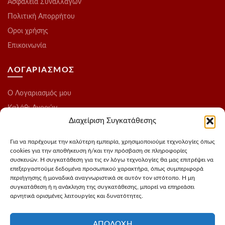
Ασφάλεια Συναλλαγών
Πολιτική Απορρήτου
Οροι χρήσης
Επικοινωνία
ΛΟΓΑΡΙΑΣΜΟΣ
O Λογαριασμός μου
Καλάθι Αγορών
Διαχείριση Συγκατάθεσης
Ολοκλήρωση Παραγγελίας
Λίστα Επιθυμιών
Για να παρέχουμε την καλύτερη εμπειρία, χρησιμοποιούμε τεχνολογίες όπως
cookies για την αποθήκευση ή/και την πρόσβαση σε πληροφορίες
Blog
συσκευών. Η συγκατάθεση για τις εν λόγω τεχνολογίες θα μας επιτρέψει να
επεξεργαστούμε δεδομένα προσωπικού χαρακτήρα, όπως συμπεριφορά
ΑΚΟΛΟΥΘΗΣΤΕ ΜΑΣ
περιήγησης ή μοναδικά αναγνωριστικά σε αυτόν τον ιστότοπο. Η μη
συγκατάθεση ή η ανάκληση της συγκατάθεσης, μπορεί να επηρεάσει
αρνητικά ορισμένες λειτουργίες και δυνατότητες.
Instagram
FaceBook
ΑΠΟΔΟΧΉ