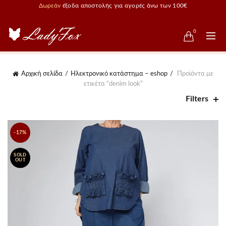
Δωρεάν
έξοδα αποστολής για αγορές άνω των 100€
0
Αρχική σελίδα
Ηλεκτρονικό κατάστημα – eshop
Προϊόντα με
ετικέτα “denim look”
Filters
-17%
SOLD
OUT