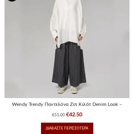
Wendy Trendy Παντελόνα Ζιπ Κιλότ Denim Look –
Μαυρο
Original
Η
€
42.50
€
51.00
price
τρέχουσα
ΔΙΑΒΆΣΤΕ ΠΕΡΙΣΣΌΤΕΡΑ
was:
τιμή