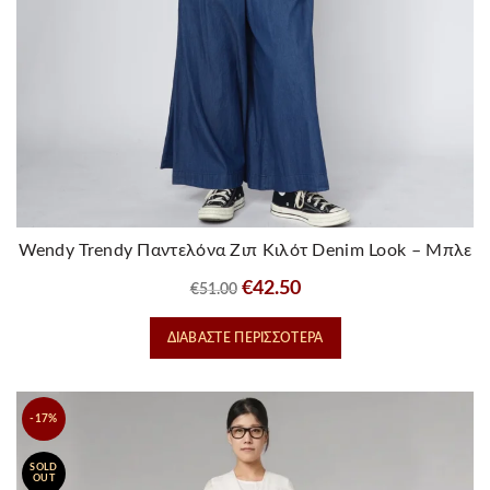
Wendy Trendy Παντελόνα Ζιπ Κιλότ Denim Look – Μπλε
Σκούρο
Original
Η
€
42.50
€
51.00
price
τρέχουσα
ΔΙΑΒΆΣΤΕ ΠΕΡΙΣΣΌΤΕΡΑ
was:
τιμή
€51.00.
είναι:
€42.50.
-17%
SOLD
OUT