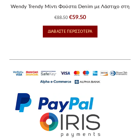
Wendy Trendy Μίντι Φούστα Denim με Λάστιχο στη
Μέση
Original
Η
€
59.50
€
88.50
price
τρέχουσα
ΔΙΑΒΆΣΤΕ ΠΕΡΙΣΣΌΤΕΡΑ
was:
τιμή
€88.50.
είναι:
€59.50.