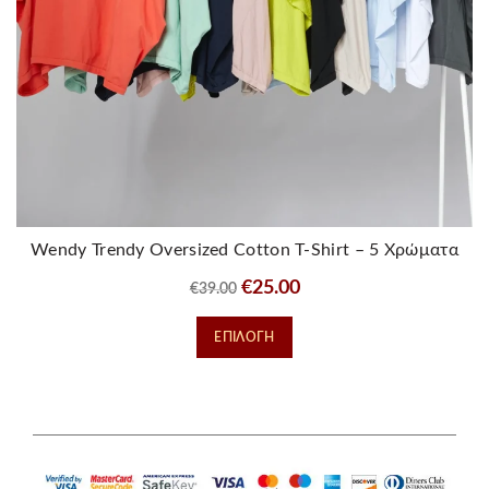
Wendy Trendy Oversized Cotton T-Shirt – 5 Χρώματα
Original
Η
€
25.00
€
39.00
price
τρέχουσα
Αυτό
ΕΠΙΛΟΓΉ
was:
τιμή
το
€39.00.
είναι:
προϊόν
€25.00.
έχει
πολλαπλές
παραλλαγές.
Οι