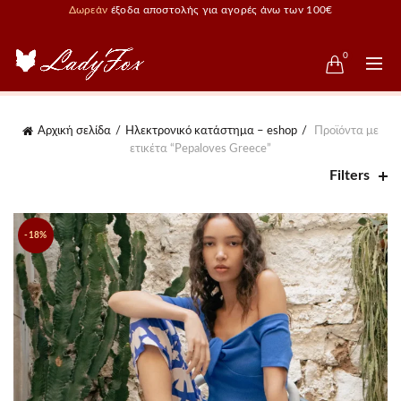
Δωρεάν
έξοδα αποστολής για αγορές άνω των 100€
0
Αρχική σελίδα
Ηλεκτρονικό κατάστημα – eshop
Προϊόντα με
ετικέτα “Pepaloves Greece”
Filters
-18%