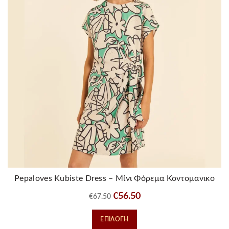
επιλογές
μπορούν
να
επιλεγούν
στη
σελίδα
του
προϊόντος
Pepaloves Kubiste Dress – Μίνι Φόρεμα Κοντομανικο
Original
Η
€
56.50
€
67.50
price
τρέχουσα
Αυτό
ΕΠΙΛΟΓΉ
was:
τιμή
το