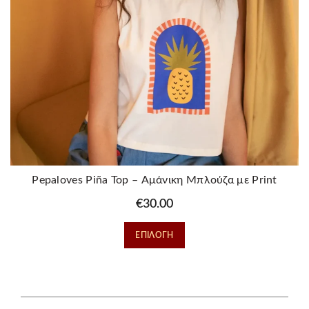
στη
σελίδα
του
προϊόντος
Pepaloves Piña Top – Αμάνικη Μπλούζα με Print
Ανανάδες
€
30.00
Αυτό
ΕΠΙΛΟΓΉ
το
προϊόν
έχει
πολλαπλές
παραλλαγές.