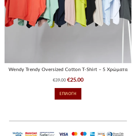
Wendy Trendy Oversized Cotton T-Shirt – 5 Χρώματα
Original
Η
€
25.00
€
39.00
price
τρέχουσα
Αυτό
ΕΠΙΛΟΓΉ
was:
τιμή
το
€39.00.
είναι:
προϊόν
€25.00.
έχει
πολλαπλές
παραλλαγές.
Οι