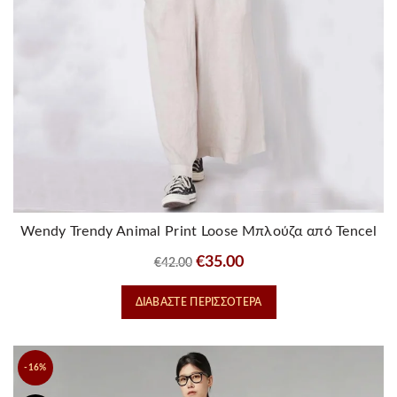
στη
σελίδα
του
προϊόντος
Wendy Trendy Animal Print Loose Μπλούζα από Tencel
Original
Η
€
35.00
€
42.00
price
τρέχουσα
ΔΙΑΒΆΣΤΕ ΠΕΡΙΣΣΌΤΕΡΑ
was:
τιμή
€42.00.
είναι:
€35.00.
-16%