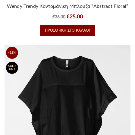
Wendy Trendy Κοντομάνικη Μπλούζα “Abstract Floral”
Original
Η
€
25.00
€
36.00
price
τρέχουσα
ΠΡΟΣΘΉΚΗ ΣΤΟ ΚΑΛΆΘΙ
was:
τιμή
€36.00.
είναι:
€25.00.
-12%
SOLD
OUT