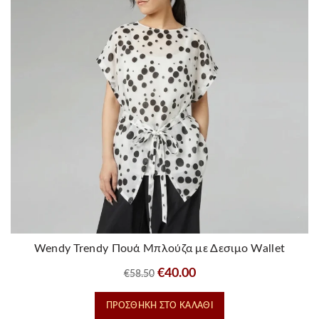
Wendy Trendy Πουά Μπλούζα με Δεσιμο Wallet
Original
Η
€
40.00
€
58.50
price
τρέχουσα
ΠΡΟΣΘΉΚΗ ΣΤΟ ΚΑΛΆΘΙ
was:
τιμή