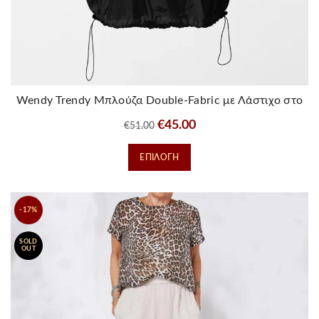
Wendy Trendy Μπλούζα Double-Fabric με Λάστιχο στο
τελειωμα
Original
Η
€
45.00
€
51.00
price
τρέχουσα
Αυτό
ΕΠΙΛΟΓΉ
was:
τιμή
το
€51.00.
είναι:
προϊόν
€45.00.
έχει
-17%
πολλαπλές
παραλλαγές.
SOLD
Οι
OUT
επιλογές
μπορούν
να
επιλεγούν