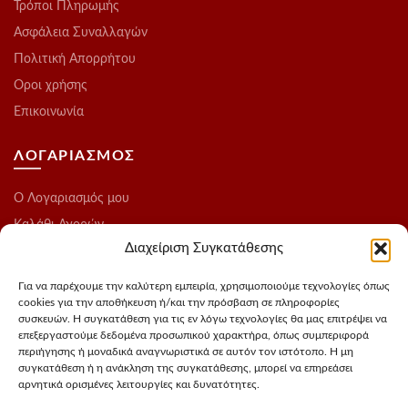
Τρόποι Πληρωμής
Ασφάλεια Συναλλαγών
Πολιτική Απορρήτου
Οροι χρήσης
Επικοινωνία
ΛΟΓΑΡΙΑΣΜΟΣ
O Λογαριασμός μου
Καλάθι Αγορών
Διαχείριση Συγκατάθεσης
Ολοκλήρωση Παραγγελίας
Λίστα Επιθυμιών
Για να παρέχουμε την καλύτερη εμπειρία, χρησιμοποιούμε τεχνολογίες όπως
cookies για την αποθήκευση ή/και την πρόσβαση σε πληροφορίες
Blog
συσκευών. Η συγκατάθεση για τις εν λόγω τεχνολογίες θα μας επιτρέψει να
επεξεργαστούμε δεδομένα προσωπικού χαρακτήρα, όπως συμπεριφορά
ΑΚΟΛΟΥΘΗΣΤΕ ΜΑΣ
περιήγησης ή μοναδικά αναγνωριστικά σε αυτόν τον ιστότοπο. Η μη
συγκατάθεση ή η ανάκληση της συγκατάθεσης, μπορεί να επηρεάσει
αρνητικά ορισμένες λειτουργίες και δυνατότητες.
Instagram