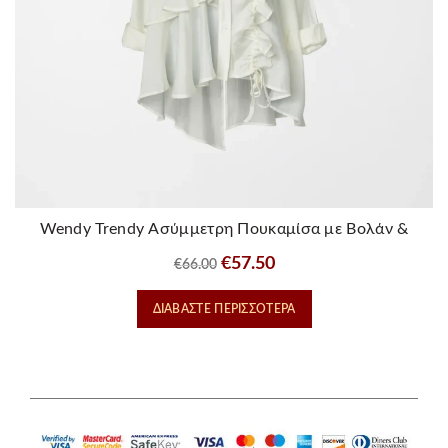
Wendy Trendy Ασύμμετρη Πουκαμίσα με Βολάν &
Rouches – Λευκή
Original
Η
€
57.50
€
66.00
price
τρέχουσα
ΔΙΑΒΆΣΤΕ ΠΕΡΙΣΣΌΤΕΡΑ
was:
τιμή
€66.00.
είναι:
€57.50.