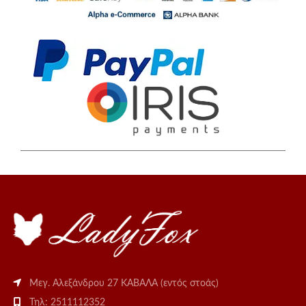
Μεγ. Αλεξάνδρου 27 ΚΑΒΑΛΑ (εντός στοάς)
Τηλ: 2511112352