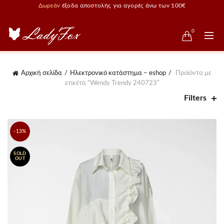
Δωρεάν
έξοδα αποστολής για αγορές άνω των 100€
0
Αρχική σελίδα
Ηλεκτρονικό κατάστημα – eshop
Προϊόντα με
ετικέτα “Wendy Trendy 240723”
Filters
-13%
SOLD
OUT