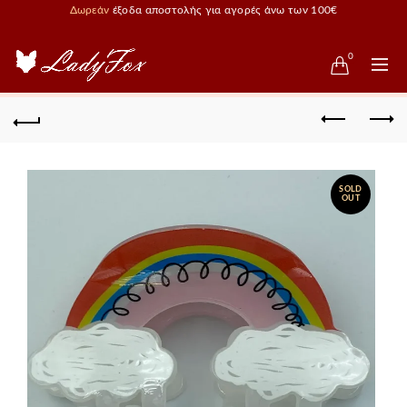
Δωρεάν
έξοδα αποστολής για αγορές άνω των 100€
0
SOLD
OUT