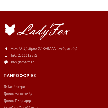
Μεγ. Αλεξάνδρου 27 ΚΑΒΑΛΑ (εντός στοάς)
Τηλ: 2511112352
info@ladyfox.gr
ΠΛΗΡΟΦΟΡΙΕΣ
Το Kατάστημα
Τρόποι Αποστολής
Τρόποι Πληρωμής
Ασφάλεια Συναλλαγών