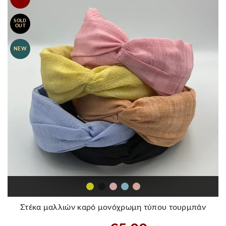
SOLD
OUT
NEW
Στέκα μαλλιών καρό μονόχρωμη τύπου τουρμπάν
Original
Η