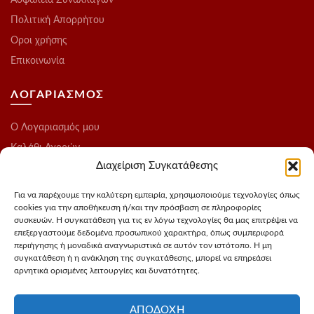
Πολιτική Απορρήτου
Οροι χρήσης
Επικοινωνία
ΛΟΓΑΡΙΑΣΜΟΣ
O Λογαριασμός μου
Καλάθι Αγορών
Διαχείριση Συγκατάθεσης
Ολοκλήρωση Παραγγελίας
Λίστα Επιθυμιών
Για να παρέχουμε την καλύτερη εμπειρία, χρησιμοποιούμε τεχνολογίες όπως
cookies για την αποθήκευση ή/και την πρόσβαση σε πληροφορίες
Blog
συσκευών. Η συγκατάθεση για τις εν λόγω τεχνολογίες θα μας επιτρέψει να
επεξεργαστούμε δεδομένα προσωπικού χαρακτήρα, όπως συμπεριφορά
ΑΚΟΛΟΥΘΗΣΤΕ ΜΑΣ
περιήγησης ή μοναδικά αναγνωριστικά σε αυτόν τον ιστότοπο. Η μη
συγκατάθεση ή η ανάκληση της συγκατάθεσης, μπορεί να επηρεάσει
αρνητικά ορισμένες λειτουργίες και δυνατότητες.
Instagram
FaceBook
ΑΠΟΔΟΧΉ