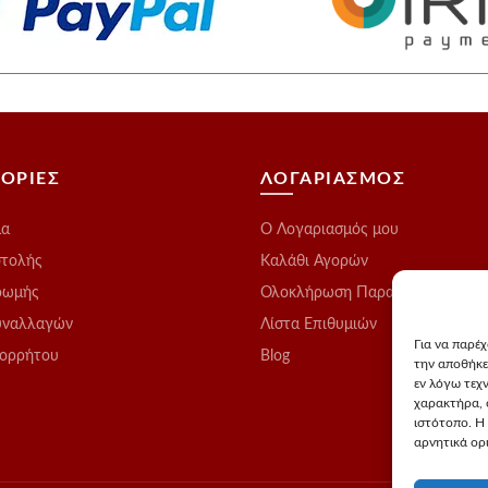
προϊόντος
τος
προϊόντος
ΟΡΙΕΣ
ΛΟΓΑΡΙΑΣΜΟΣ
μα
O Λογαριασμός μου
στολής
Καλάθι Αγορών
ρωμής
Ολοκλήρωση Παραγγελίας
υναλλαγών
Λίστα Επιθυμιών
Για να παρέ
πορρήτου
Blog
την αποθήκε
εν λόγω τεχ
ς
χαρακτήρα, 
ιστότοπο. Η
αρνητικά ορι