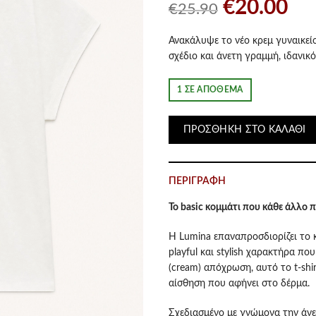
Original
Η
€
20.00
€
25.90
price
τρ
Ανακάλυψε το νέο κρεμ γυναικείο 
σχέδιο και άνετη γραμμή, ιδανικό
was:
τιμ
1 ΣΕ ΑΠΌΘΕΜΑ
€25.90.
είν
€20
ΠΡΟΣΘΉΚΗ ΣΤΟ ΚΑΛΆΘΙ
ΠΕΡΙΓΡΑΦΉ
Το basic κομμάτι που κάθε άλλο πα
Η Lumina επαναπροσδιορίζει το κ
playful και stylish χαρακτήρα πο
(cream) απόχρωση, αυτό το t-shir
αίσθηση που αφήνει στο δέρμα.
Σχεδιασμένο με γνώμονα την άν