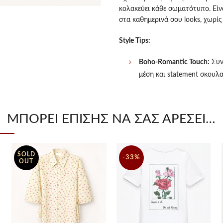
κολακεύει κάθε σωματότυπο. Είνα
στα καθημερινά σου looks, χωρίς
Style Tips:
Boho-Romantic Touch:
Συνδ
μέση και statement σκουλα
Street Style Ready:
Φόρεσέ 
αγαπημένο σου balloon τζιν
πιο cool απογευματινές σο
ΜΠΟΡΕΊ ΕΠΊΣΗΣ ΝΑ ΣΑΣ ΑΡΈΣΕΙ…
Χαρακτηριστικά:
SOLD
Brand:
Lumina
-33%
OUT
Ύφασμα:
Εξαιρετικής ποιό
Λεπτομέρειες:
Μοναδικό pl
στρογγυλή λαιμόκοψη
Γραμμή:
Άνετη, κανονική εφ
Χρώμα:
Κρεμ (Cream) με π