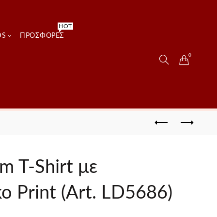
HOT
DS
ΠΡΟΣΦΟΡΈΣ
0
m T-Shirt με
ο Print (Art. LD5686)