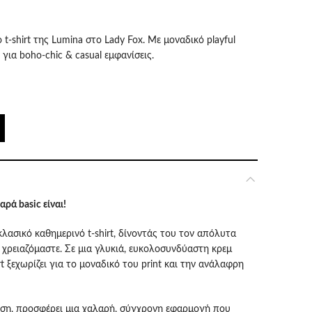
έχουσα
t-shirt της Lumina στο Lady Fox. Με μοναδικό playful
 για boho-chic & casual εμφανίσεις.
ή
αι:
.00.
ρά basic είναι!
λασικό καθημερινό t-shirt, δίνοντάς του τον απόλυτα
υ χρειαζόμαστε. Σε μια γλυκιά, ευκολοσυνδύαστη κρεμ
t ξεχωρίζει για το μοναδικό του print και την ανάλαφρη
εση, προσφέρει μια χαλαρή, σύγχρονη εφαρμογή που