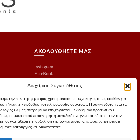
προϊόντος
ΑΚΟΛΟΥΘΗΣΤΕ ΜΑΣ
Instagram
FaceBook
Διαχείριση Συγκατάθεσης
χουμε την καλύτερη εμπειρία, χρησιμοποιούμε τεχνολογίες όπως cookies για
υση ή/και την πρόσβαση σε πληροφορίες συσκευών. Η συγκατάθεση για τις
νολογίες θα μας επιτρέψει να επεξεργαστούμε δεδομένα προσωπικού
όπως συμπεριφορά περιήγησης ή μοναδικά αναγνωριστικά σε αυτόν τον
 μη συγκατάθεση ή η ανάκληση της συγκατάθεσης, μπορεί να επηρεάσει
σμένες λειτουργίες και δυνατότητες.