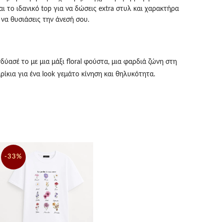
ι το ιδανικό top για να δώσεις extra στυλ και χαρακτήρα
 να θυσιάσεις την άνεσή σου.
ύασέ το με μια μάξι floral φούστα, μια φαρδιά ζώνη στη
ρίκια για ένα look γεμάτο κίνηση και θηλυκότητα.
το μέσα από ένα
ψηλόμεσο barrel παντελόνι
ή το
, πρόσθεσε τα sneakers σου και ένα colorful τζάκετ για τις
υ βόλτες.
-33%
τητας, απαλό και δροσερό βαμβακερό ύφασμα
ayful σχέδιο/print στην μπροστινή όψη, κλασική
αρμογή (Regular Fit / One Size)
ολύχρωμες λεπτομέρειες στο print