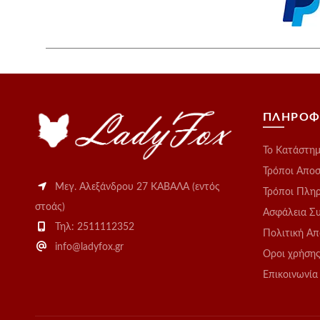
προϊόντος
προϊόν
ΠΛΗΡΟΦ
Το Kατάστη
Τρόποι Απο
Μεγ. Αλεξάνδρου 27 ΚΑΒΑΛΑ (εντός
Τρόποι Πλη
στοάς)
Ασφάλεια Σ
Τηλ: 2511112352
Πολιτική Α
info@ladyfox.gr
Οροι χρήση
Επικοινωνία