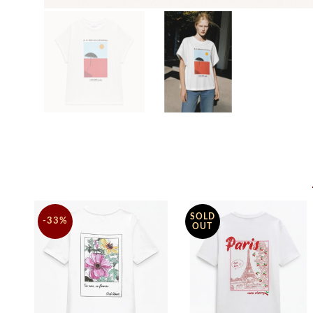
SOLD
-33%
OUT