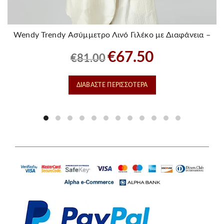
Wendy Trendy Ασύμμετρο Λινό Γιλέκο με Διαφάνεια –
Λευκό
Original
Η
€
67.50
€
81.00
price
τρέχουσα
was:
τιμή
ΔΙΑΒΆΣΤΕ ΠΕΡΙΣΣΌΤΕΡΑ
€81.00.
είναι:
€67.50.