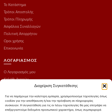
Το Kατάστημα
Τρόποι Αποστολής
Τρόποι Πληρωμής
Ασφάλεια Συναλλαγών
Πολιτική Απορρήτου
Οροι χρήσης
Επικοινωνία
ΛΟΓΑΡΙΑΣΜΟΣ
O Λογαριασμός μου
Καλάθι Αγορών
Διαχείριση Συγκατάθεσης
Ολοκλήρωση Παραγγελίας
Λίστα Επιθυμιών
Για να παρέχουμε την καλύτερη εμπειρία, χρησιμοποιούμε τεχνολογίες όπως
cookies για την αποθήκευση ή/και την πρόσβαση σε πληροφορίες
Blog
συσκευών. Η συγκατάθεση για τις εν λόγω τεχνολογίες θα μας επιτρέψει να
επεξεργαστούμε δεδομένα προσωπικού χαρακτήρα, όπως συμπεριφορά