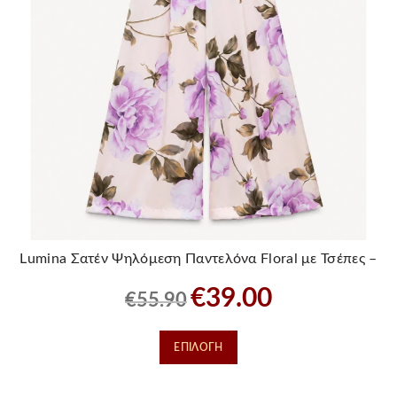
Lumina Σατέν Ψηλόμεση Παντελόνα Floral με Τσέπες –
Μωβ/Λιλά
Original
Η
€
39.00
€
55.90
price
τρέχουσα
was:
τιμή
Αυτό
ΕΠΙΛΟΓΉ
€55.90.
είναι:
το
€39.00.
προϊόν