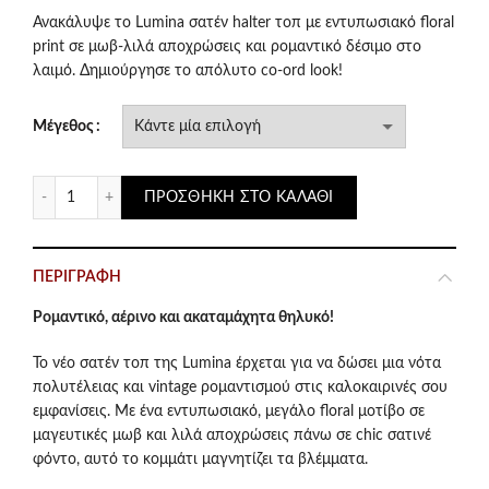
price
τρέχουσα
Ανακάλυψε το Lumina σατέν halter τοπ με εντυπωσιακό floral
print σε μωβ-λιλά αποχρώσεις και ρομαντικό δέσιμο στο
was:
τιμή
λαιμό. Δημιούργησε το απόλυτο co-ord look!
€35.90.
είναι:
Μέγεθος
€25.00.
Lumina Σατέν Halter Τοπ με Floral Print & Δέσιμο – Μωβ/Λ
ΠΡΟΣΘΉΚΗ ΣΤΟ ΚΑΛΆΘΙ
ΠΕΡΙΓΡΑΦΉ
Ρομαντικό, αέρινο και ακαταμάχητα θηλυκό!
Το νέο σατέν τοπ της Lumina έρχεται για να δώσει μια νότα
πολυτέλειας και vintage ρομαντισμού στις καλοκαιρινές σου
εμφανίσεις. Με ένα εντυπωσιακό, μεγάλο floral μοτίβο σε
μαγευτικές μωβ και λιλά αποχρώσεις πάνω σε chic σατινέ
φόντο, αυτό το κομμάτι μαγνητίζει τα βλέμματα.