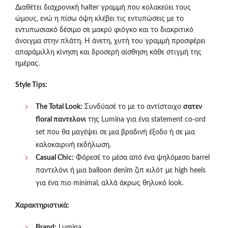
Διαθέτει διαχρονική halter γραμμή που κολακεύει τους
ώμους, ενώ η πίσω όψη κλέβει τις εντυπώσεις με το
εντυπωσιακό δέσιμο σε μακρύ φιόγκο και το διακριτικό
άνοιγμα στην πλάτη. Η άνετη, χυτή του γραμμή προσφέρει
απαράμιλλη κίνηση και δροσερή αίσθηση κάθε στιγμή της
ημέρας.
Style Tips:
The Total Look:
Συνδύασέ το με το αντίστοιχο
σατεν
floral παντελονι
της Lumina για ένα statement co-ord
set που θα μαγέψει σε μια βραδινή έξοδο ή σε μια
καλοκαιρινή εκδήλωση.
Casual Chic:
Φόρεσέ το μέσα από ένα ψηλόμεσο barrel
παντελόνι ή μια balloon denim ζιπ κιλότ με high heels
για ένα πιο minimal, αλλά άκρως θηλυκό look.
Χαρακτηριστικά:
Brand:
Lumina