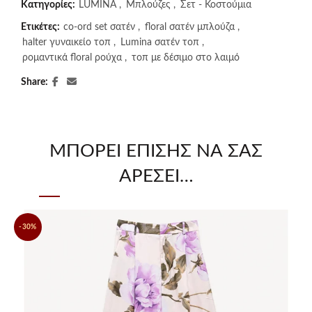
Κατηγορίες:
LUMINA
,
Μπλούζες
,
Σετ - Κοστούμια
Ετικέτες:
co-ord set σατέν
,
floral σατέν μπλούζα
,
halter γυναικείο τοπ
,
Lumina σατέν τοπ
,
ρομαντικά floral ρούχα
,
τοπ με δέσιμο στο λαιμό
Share
ΜΠΟΡΕΊ ΕΠΊΣΗΣ ΝΑ ΣΑΣ
ΑΡΈΣΕΙ…
-30%