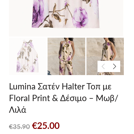
Lumina Σατέν Halter Τοπ με
Floral Print & Δέσιμο – Μωβ/
Λιλά
Original
Η
€
25.00
€
35.90