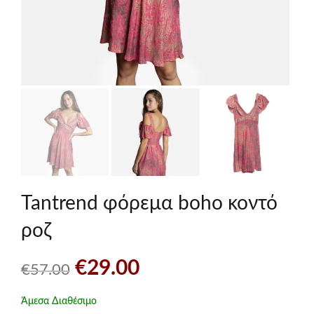
Tantrend φόρεμα boho κοντό
ροζ
Original
Η
€
29.00
€
57.00
price
τρέχουσα
Άμεσα Διαθέσιμο