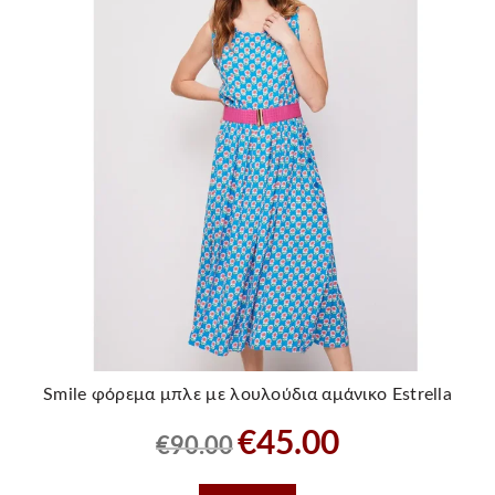
Smile φόρεμα μπλε με λουλούδια αμάνικο Estrella
Original
Η
€
45.00
€
90.00
price
τρέχουσα
was:
τιμή