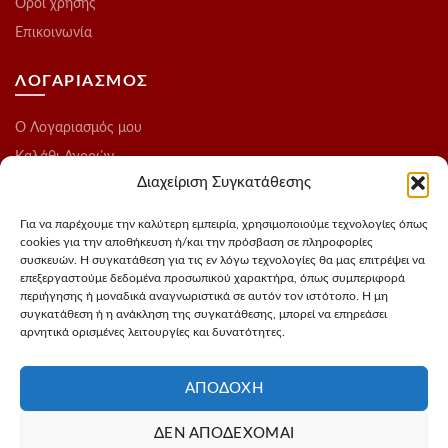
Οροι χρήσης
Επικοινωνία
ΛΟΓΑΡΙΑΣΜΟΣ
O Λογαριασμός μου
Καλάθι Αγορών
Διαχείριση Συγκατάθεσης
Ολοκλήρωση Παραγγελίας
Λίστα Επιθυμιών
Για να παρέχουμε την καλύτερη εμπειρία, χρησιμοποιούμε τεχνολογίες όπως
cookies για την αποθήκευση ή/και την πρόσβαση σε πληροφορίες
Blog
συσκευών. Η συγκατάθεση για τις εν λόγω τεχνολογίες θα μας επιτρέψει να
επεξεργαστούμε δεδομένα προσωπικού χαρακτήρα, όπως συμπεριφορά
ΑΚΟΛΟΥΘΗΣΤΕ ΜΑΣ
περιήγησης ή μοναδικά αναγνωριστικά σε αυτόν τον ιστότοπο. Η μη
συγκατάθεση ή η ανάκληση της συγκατάθεσης, μπορεί να επηρεάσει
αρνητικά ορισμένες λειτουργίες και δυνατότητες.
Instagram
FaceBook
ΑΠΟΔΟΧΉ
ΔΕΝ ΑΠΟΔΈΧΟΜΑΙ