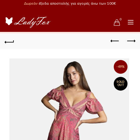
Δωρεάν
έξοδα αποστολής για αγορές άνω των 100€
0
-49%
SOLD
OUT