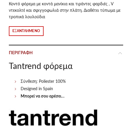
was:
τιμή
Κοντό φόρεμα με κοντά μανίκια και τιράντες φαρδιές , V
ντεκολτέ και σφιγγοφωλιά στην πλάτη. Διαθέτει τύπωμα με
€57.00.
είναι:
τροπικά λουλούδια
€29.00.
ΕΞΑΝΤΛΗΜΈΝΟ
ΠΕΡΙΓΡΑΦΉ
Tantrend φόρεμα
Σύνθεση: Poliester 100%
Designed in Spain
Μπορεί να σου αρέσει…