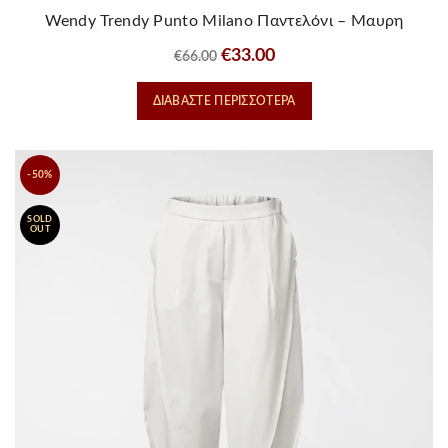
Wendy Trendy Punto Milano Παντελόνι – Μαυρη
Original
Η
€
33.00
€
66.00
price
τρέχουσα
ΔΙΑΒΆΣΤΕ ΠΕΡΙΣΣΌΤΕΡΑ
was:
τιμή
€66.00.
είναι:
€33.00.
-50%
SOLD
OUT