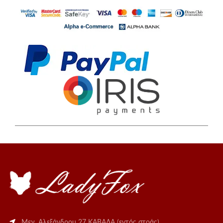
Μεγ. Αλεξάνδρου 27 ΚΑΒΑΛΑ (εντός στοάς)