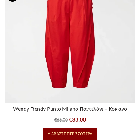
Wendy Trendy Punto Milano Παντελόνι – Κοκκινο
Original
Η
€
33.00
€
66.00
price
τρέχουσα
ΔΙΑΒΆΣΤΕ ΠΕΡΙΣΣΌΤΕΡΑ
was:
τιμή