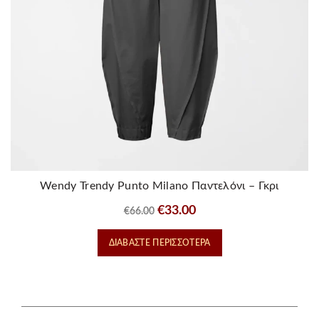
Wendy Trendy Punto Milano Παντελόνι – Γκρι
Original
Η
€
33.00
€
66.00
price
τρέχουσα
ΔΙΑΒΆΣΤΕ ΠΕΡΙΣΣΌΤΕΡΑ
was:
τιμή
€66.00.
είναι:
€33.00.