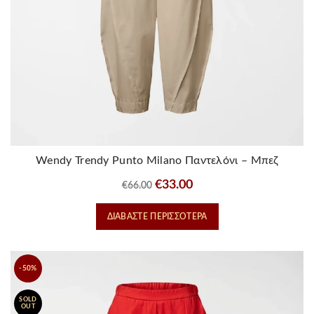
Wendy Trendy Punto Milano Παντελόνι – Μπεζ
Original
Η
€
33.00
€
66.00
price
τρέχουσα
ΔΙΑΒΆΣΤΕ ΠΕΡΙΣΣΌΤΕΡΑ
was:
τιμή
€66.00.
είναι:
€33.00.
-50%
SOLD
OUT