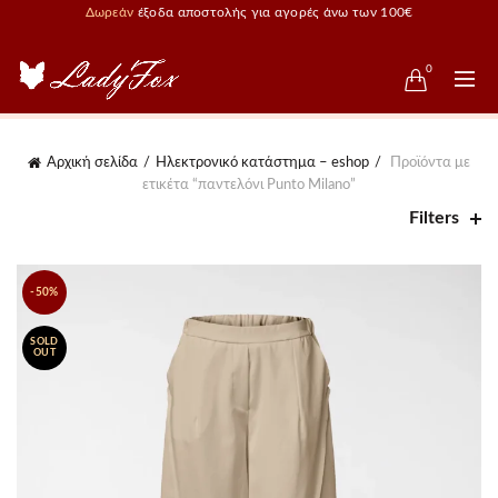
Δωρεάν
έξοδα αποστολής για αγορές άνω των 100€
0
Αρχική σελίδα
Ηλεκτρονικό κατάστημα – eshop
Προϊόντα με
ετικέτα “παντελόνι Punto Milano”
Filters
-50%
SOLD
OUT