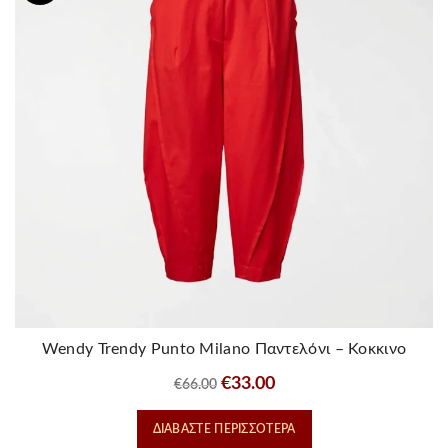
Wendy Trendy Punto Milano Παντελόνι – Κοκκινο
Original
Η
€
33.00
€
66.00
price
τρέχουσα
ΔΙΑΒΆΣΤΕ ΠΕΡΙΣΣΌΤΕΡΑ
was:
τιμή