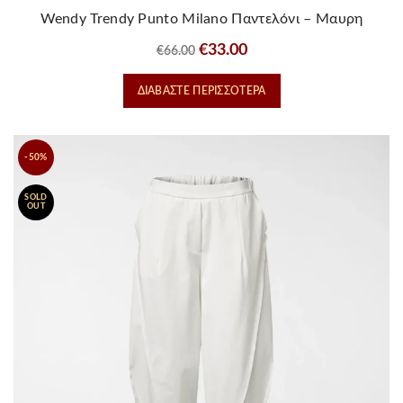
Wendy Trendy Punto Milano Παντελόνι – Μαυρη
Original
Η
€
33.00
€
66.00
price
τρέχουσα
ΔΙΑΒΆΣΤΕ ΠΕΡΙΣΣΌΤΕΡΑ
was:
τιμή
€66.00.
είναι:
€33.00.
-50%
SOLD
OUT