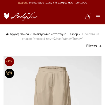
Δωρεάν
έξοδα αποστολής για αγορές άνω των 100€
0
Αρχική σελίδα
Ηλεκτρονικό κατάστημα – eshop
Προϊόντα με
ετικέτα “ποιοτικά παντελόνια Wendy Trendy”
Filters
-50%
SOLD
OUT