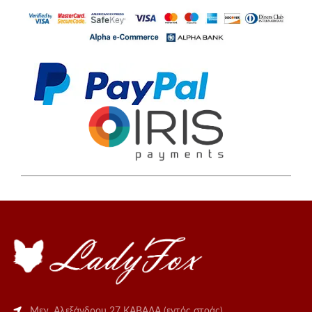
Μεγ. Αλεξάνδρου 27 ΚΑΒΑΛΑ (εντός στοάς)