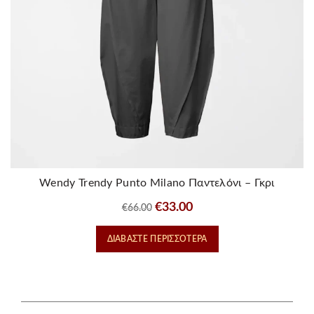
Wendy Trendy Punto Milano Παντελόνι – Γκρι
Original
Η
€
33.00
€
66.00
price
τρέχουσα
ΔΙΑΒΆΣΤΕ ΠΕΡΙΣΣΌΤΕΡΑ
was:
τιμή
€66.00.
είναι:
€33.00.