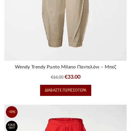
Wendy Trendy Punto Milano Παντελόνι – Μπεζ
Original
Η
€
33.00
€
66.00
price
τρέχουσα
ΔΙΑΒΆΣΤΕ ΠΕΡΙΣΣΌΤΕΡΑ
was:
τιμή
€66.00.
είναι:
€33.00.
-50%
SOLD
OUT