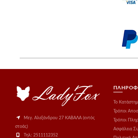
ΠΛΗΡΟΦ
Το Kατάστη
Τρόποι Απο
Μεγ. Αλεξάνδρου 27 ΚΑΒΑΛΑ (εντός
Τρόποι Πλη
στοάς)
Ασφάλεια Σ
Τηλ: 2511112352