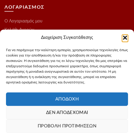
ΛΟΓΑΡΙΑΣΜΟΣ
O Λογαριασμός μου
Καλάθι Αγορών
Διαχείριση Συγκατάθεσης
Ολοκλήρωση Παραγγελίας
Λίστα Επιθυμιών
Για να παρέχουμε την καλύτερη εμπειρία, χρησιμοποιούμε τεχνολογίες όπως
cookies για την αποθήκευση ή/και την πρόσβαση σε πληροφορίες
Blog
συσκευών. Η συγκατάθεση για τις εν λόγω τεχνολογίες θα μας επιτρέψει να
επεξεργαστούμε δεδομένα προσωπικού χαρακτήρα, όπως συμπεριφορά
ΑΚΟΛΟΥΘΗΣΤΕ ΜΑΣ
περιήγησης ή μοναδικά αναγνωριστικά σε αυτόν τον ιστότοπο. Η μη
συγκατάθεση ή η ανάκληση της συγκατάθεσης, μπορεί να επηρεάσει
αρνητικά ορισμένες λειτουργίες και δυνατότητες.
Instagram
FaceBook
ΑΠΟΔΟΧΉ
ΔΕΝ ΑΠΟΔΈΧΟΜΑΙ
Σχεδιασμός - Φωτογράφιση προιόντων
3Dvision
Φιλοξενία -
ΠΡΟΒΟΛΉ ΠΡΟΤΙΜΉΣΕΩΝ
MyIP