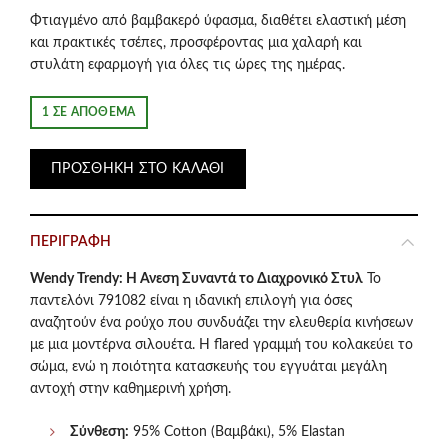
price
τρέχουσα
Φτιαγμένο από βαμβακερό ύφασμα, διαθέτει ελαστική μέση
και πρακτικές τσέπες, προσφέροντας μια χαλαρή και
was:
τιμή
στυλάτη εφαρμογή για όλες τις ώρες της ημέρας.
€58.50.
είναι:
1 ΣΕ ΑΠΌΘΕΜΑ
€29.00.
ΠΡΟΣΘΉΚΗ ΣΤΟ ΚΑΛΆΘΙ
ΠΕΡΙΓΡΑΦΉ
Wendy Trendy: Η Άνεση Συναντά το Διαχρονικό Στυλ
Το
παντελόνι 791082 είναι η ιδανική επιλογή για όσες
αναζητούν ένα ρούχο που συνδυάζει την ελευθερία κινήσεων
με μια μοντέρνα σιλουέτα. Η flared γραμμή του κολακεύει το
σώμα, ενώ η ποιότητα κατασκευής του εγγυάται μεγάλη
αντοχή στην καθημερινή χρήση.
Σύνθεση:
95% Cotton (Βαμβάκι), 5% Elastan