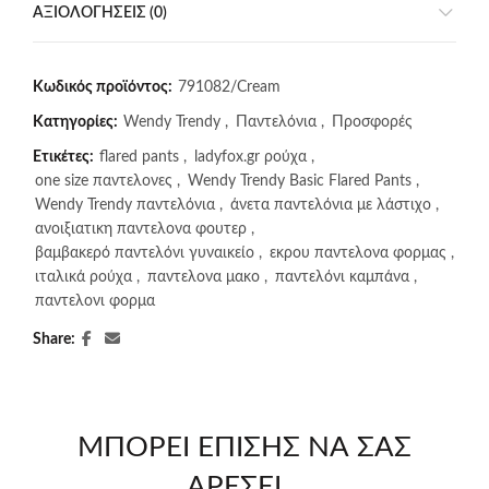
ΑΞΙΟΛΟΓΉΣΕΙΣ (0)
Κωδικός προϊόντος:
791082/Cream
Κατηγορίες:
Wendy Trendy
,
Παντελόνια
,
Προσφορές
Ετικέτες:
flared pants
,
ladyfox.gr ρούχα
,
one size παντελονες
,
Wendy Trendy Basic Flared Pants
,
Wendy Trendy παντελόνια
,
άνετα παντελόνια με λάστιχο
,
ανοιξιατικη παντελονα φουτερ
,
βαμβακερό παντελόνι γυναικείο
,
εκρου παντελονα φορμας
,
ιταλικά ρούχα
,
παντελονα μακο
,
παντελόνι καμπάνα
,
παντελονι φορμα
Share
ΜΠΟΡΕΊ ΕΠΊΣΗΣ ΝΑ ΣΑΣ
ΑΡΈΣΕΙ…