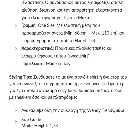
(Ελαστάνη). Ο συνδυασμός αυτός εξασφαλίζει απαλή
αίσθηση, διαπνοή και την απαραίτητη ελαστικότητα
για τέλεια εφαρμογή. Γεματο Μακο
Γραμμή:
One Size. Με ελαστική μέση που
προσαρμόζεται άνετα (Min. 68 cm – Max. 110 cm) και
φαρδιά γραμμή στα πόδια (Flared line).
Χαρακτηριστικά:
Πρακτικές πλαϊνές τσέπες και
ελαφρύ ύφασμα τύπου “sweatshirt”.
Προέλευση:
Made in Italy.
Styling Tips:
Συνδυάστε το με ένα στενό t-shirt ή ένα crop top
για να αναδείξετε τη γραμμή του, ή με ένα oversized φούτερ
για ένα απόλυτα χαλαρό cozy look. Ταιριάζει υπέροχα τόσο
με sneakers όσο και με πλατφόρμες.
Ανακαλυψε ολη την συλλογη της Wendy Trendy,
εδω
Size Guide
Model Height:
1,73