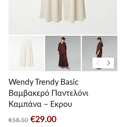
Wendy Trendy Basic
Βαμβακερό Παντελόνι
Καμπάνα – Εκρου
Original
Η
€
29.00
€
58.50