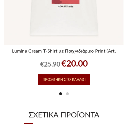
Lumina Cream T-Shirt με Παιχνιδιάρικο Print (Art.
LD5686)
Original
Η
€
20.00
€
25.90
price
τρέχουσα
was:
τιμή
ΠΡΟΣΘΉΚΗ ΣΤΟ ΚΑΛΆΘΙ
€25.90.
είναι:
€20.00.
ΣΧΕΤΙΚΆ ΠΡΟΪΌΝΤΑ