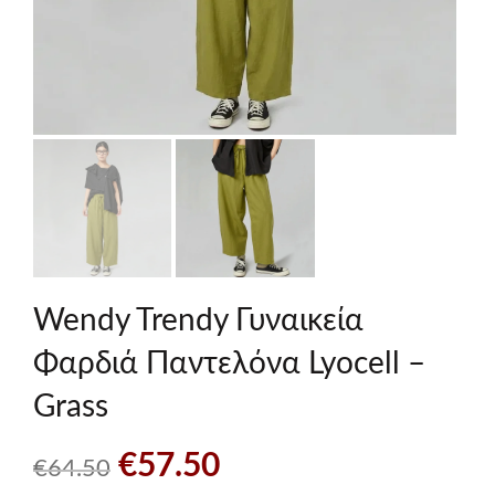
Wendy Trendy Γυναικεία
Φαρδιά Παντελόνα Lyocell –
Grass
Original
Η
€
57.50
€
64.50