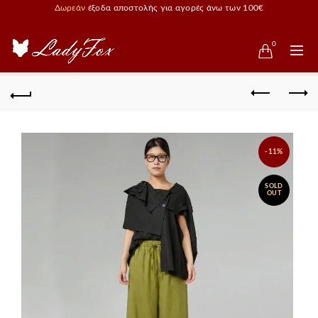
Δωρεάν
έξοδα αποστολής για αγορές άνω των 100€
0
-11%
SOLD
OUT