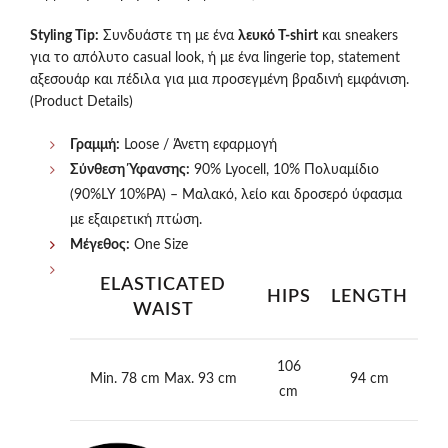
Styling Tip:
Συνδυάστε τη με ένα
λευκό T-shirt
και sneakers
για το απόλυτο casual look, ή με ένα lingerie top, statement
αξεσουάρ και πέδιλα για μια προσεγμένη βραδινή εμφάνιση.
(Product Details)
Γραμμή:
Loose / Άνετη εφαρμογή
Σύνθεση Ύφανσης:
90% Lyocell, 10% Πολυαμίδιο
(90%LY 10%PA) –
Μαλακό, λείο και δροσερό ύφασμα
με εξαιρετική πτώση.
Μέγεθος:
One Size
ELASTICATED
HIPS
LENGTH
WAIST
106
Min. 78 cm Max. 93 cm
94 cm
cm