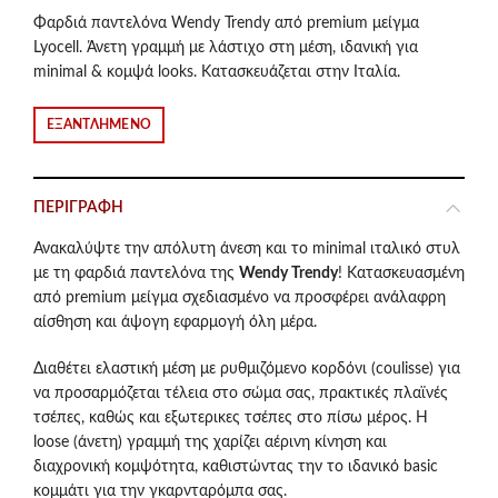
price
τρέχουσα
Φαρδιά παντελόνα Wendy Trendy από premium μείγμα
Lyocell. Άνετη γραμμή με λάστιχο στη μέση, ιδανική για
was:
τιμή
minimal & κομψά looks. Κατασκευάζεται στην Ιταλία.
€64.50.
είναι:
ΕΞΑΝΤΛΗΜΈΝΟ
€57.50.
ΠΕΡΙΓΡΑΦΉ
Ανακαλύψτε την απόλυτη άνεση και το minimal ιταλικό στυλ
με τη φαρδιά παντελόνα της
Wendy Trendy
!
Κατασκευασμένη
από premium μείγμα σχεδιασμένο να προσφέρει ανάλαφρη
αίσθηση και άψογη εφαρμογή όλη μέρα.
Διαθέτει ελαστική μέση με ρυθμιζόμενο κορδόνι (coulisse) για
να προσαρμόζεται τέλεια στο σώμα σας, πρακτικές πλαϊνές
τσέπες, καθώς και εξωτερικες τσέπες στο πίσω μέρος.
Η
loose (άνετη) γραμμή της χαρίζει αέρινη κίνηση και
διαχρονική κομψότητα, καθιστώντας την το ιδανικό basic
κομμάτι για την γκαρνταρόμπα σας.