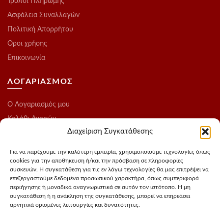
Τρόποι Πληρωμής
Ασφάλεια Συναλλαγών
Πολιτική Απορρήτου
Οροι χρήσης
Επικοινωνία
ΛΟΓΑΡΙΑΣΜΟΣ
O Λογαριασμός μου
Καλάθι Αγορών
Διαχείριση Συγκατάθεσης
Ολοκλήρωση Παραγγελίας
Λίστα Επιθυμιών
Για να παρέχουμε την καλύτερη εμπειρία, χρησιμοποιούμε τεχνολογίες όπως
cookies για την αποθήκευση ή/και την πρόσβαση σε πληροφορίες
Blog
συσκευών. Η συγκατάθεση για τις εν λόγω τεχνολογίες θα μας επιτρέψει να
επεξεργαστούμε δεδομένα προσωπικού χαρακτήρα, όπως συμπεριφορά
ΑΚΟΛΟΥΘΗΣΤΕ ΜΑΣ
περιήγησης ή μοναδικά αναγνωριστικά σε αυτόν τον ιστότοπο. Η μη
συγκατάθεση ή η ανάκληση της συγκατάθεσης, μπορεί να επηρεάσει
αρνητικά ορισμένες λειτουργίες και δυνατότητες.
Instagram